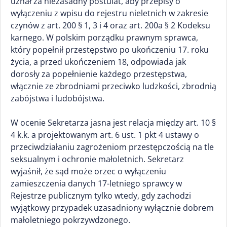
uznał za niezasadny postulat, aby przepisy o
wyłączeniu z wpisu do rejestru nieletnich w zakresie
czynów z art. 200 § 1, 3 i 4 oraz art. 200a § 2 Kodeksu
karnego. W polskim porządku prawnym sprawca,
który popełnił przestępstwo po ukończeniu 17. roku
życia, a przed ukończeniem 18, odpowiada jak
dorosły za popełnienie każdego przestępstwa,
włącznie ze zbrodniami przeciwko ludzkości, zbrodnią
zabójstwa i ludobójstwa.
W ocenie Sekretarza jasna jest relacja między art. 10 §
4 k.k. a projektowanym art. 6 ust. 1 pkt 4 ustawy o
przeciwdziałaniu zagrożeniom przestępczością na tle
seksualnym i ochronie małoletnich. Sekretarz
wyjaśnił, że sąd może orzec o wyłączeniu
zamieszczenia danych 17-letniego sprawcy w
Rejestrze publicznym tylko wtedy, gdy zachodzi
wyjątkowy przypadek uzasadniony wyłącznie dobrem
małoletniego pokrzywdzonego.