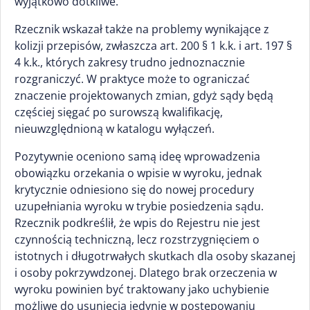
wyjątkowo dotkliwe.
Rzecznik wskazał także na problemy wynikające z
kolizji przepisów, zwłaszcza art. 200 § 1 k.k. i art. 197 §
4 k.k., których zakresy trudno jednoznacznie
rozgraniczyć. W praktyce może to ograniczać
znaczenie projektowanych zmian, gdyż sądy będą
częściej sięgać po surowszą kwalifikację,
nieuwzględnioną w katalogu wyłączeń.
Pozytywnie oceniono samą ideę wprowadzenia
obowiązku orzekania o wpisie w wyroku, jednak
krytycznie odniesiono się do nowej procedury
uzupełniania wyroku w trybie posiedzenia sądu.
Rzecznik podkreślił, że wpis do Rejestru nie jest
czynnością techniczną, lecz rozstrzygnięciem o
istotnych i długotrwałych skutkach dla osoby skazanej
i osoby pokrzywdzonej. Dlatego brak orzeczenia w
wyroku powinien być traktowany jako uchybienie
możliwe do usunięcia jedynie w postępowaniu