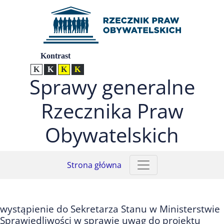
Przejdź do menu głównego (nacisnij Enter)
Przejdź do treści (nacisnij Enter)
Przejdź do mapy serwisu (nacisnij Enter)
Ustawienia
Kontrast
Kontrast normalny
Kontrast biały tekst na czarnym
Kontrast czarny tekst na żółtym
Kontrast żółty tekst na czarnym
Sprawy generalne
Rzecznika Praw
Obywatelskich
Strona główna
wystąpienie do Sekretarza Stanu w Ministerstwie
Sprawiedliwości w sprawie uwag do projektu