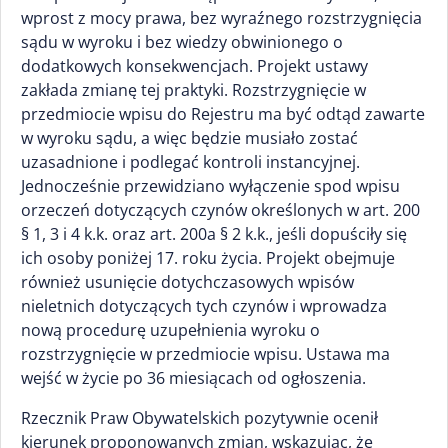
wprost z mocy prawa, bez wyraźnego rozstrzygnięcia
sądu w wyroku i bez wiedzy obwinionego o
dodatkowych konsekwencjach. Projekt ustawy
zakłada zmianę tej praktyki. Rozstrzygnięcie w
przedmiocie wpisu do Rejestru ma być odtąd zawarte
w wyroku sądu, a więc będzie musiało zostać
uzasadnione i podlegać kontroli instancyjnej.
Jednocześnie przewidziano wyłączenie spod wpisu
orzeczeń dotyczących czynów określonych w art. 200
§ 1, 3 i 4 k.k. oraz art. 200a § 2 k.k., jeśli dopuściły się
ich osoby poniżej 17. roku życia. Projekt obejmuje
również usunięcie dotychczasowych wpisów
nieletnich dotyczących tych czynów i wprowadza
nową procedurę uzupełnienia wyroku o
rozstrzygnięcie w przedmiocie wpisu. Ustawa ma
wejść w życie po 36 miesiącach od ogłoszenia.
Rzecznik Praw Obywatelskich pozytywnie ocenił
kierunek proponowanych zmian, wskazując, że