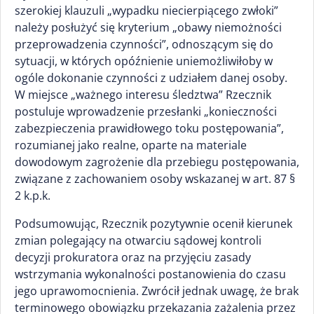
szerokiej klauzuli „wypadku niecierpiącego zwłoki”
należy posłużyć się kryterium „obawy niemożności
przeprowadzenia czynności”, odnoszącym się do
sytuacji, w których opóźnienie uniemożliwiłoby w
ogóle dokonanie czynności z udziałem danej osoby.
W miejsce „ważnego interesu śledztwa” Rzecznik
postuluje wprowadzenie przesłanki „konieczności
zabezpieczenia prawidłowego toku postępowania”,
rozumianej jako realne, oparte na materiale
dowodowym zagrożenie dla przebiegu postępowania,
związane z zachowaniem osoby wskazanej w art. 87 §
2 k.p.k.
Podsumowując, Rzecznik pozytywnie ocenił kierunek
zmian polegający na otwarciu sądowej kontroli
decyzji prokuratora oraz na przyjęciu zasady
wstrzymania wykonalności postanowienia do czasu
jego uprawomocnienia. Zwrócił jednak uwagę, że brak
terminowego obowiązku przekazania zażalenia przez