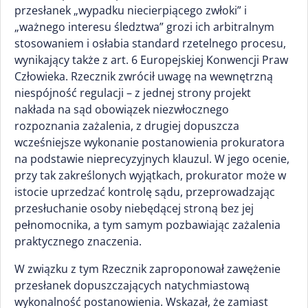
przesłanek „wypadku niecierpiącego zwłoki” i
„ważnego interesu śledztwa” grozi ich arbitralnym
stosowaniem i osłabia standard rzetelnego procesu,
wynikający także z art. 6 Europejskiej Konwencji Praw
Człowieka. Rzecznik zwrócił uwagę na wewnętrzną
niespójność regulacji – z jednej strony projekt
nakłada na sąd obowiązek niezwłocznego
rozpoznania zażalenia, z drugiej dopuszcza
wcześniejsze wykonanie postanowienia prokuratora
na podstawie nieprecyzyjnych klauzul. W jego ocenie,
przy tak zakreślonych wyjątkach, prokurator może w
istocie uprzedzać kontrolę sądu, przeprowadzając
przesłuchanie osoby niebędącej stroną bez jej
pełnomocnika, a tym samym pozbawiając zażalenia
praktycznego znaczenia.
W związku z tym Rzecznik zaproponował zawężenie
przesłanek dopuszczających natychmiastową
wykonalność postanowienia. Wskazał, że zamiast