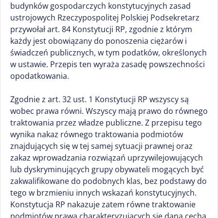
budynków gospodarczych konstytucyjnych zasad
ustrojowych Rzeczypospolitej Polskiej Podsekretarz
przywołał art. 84 Konstytucji RP, zgodnie z którym
każdy jest obowiązany do ponoszenia ciężarów i
świadczeń publicznych, w tym podatków, określonych
w ustawie. Przepis ten wyraża zasadę powszechności
opodatkowania.
Zgodnie z art. 32 ust. 1 Konstytucji RP wszyscy są
wobec prawa równi. Wszyscy mają prawo do równego
traktowania przez władze publiczne. Z przepisu tego
wynika nakaz równego traktowania podmiotów
znajdujących się w tej samej sytuacji prawnej oraz
zakaz wprowadzania rozwiązań uprzywilejowujących
lub dyskryminujących grupy obywateli mogących być
zakwalifikowane do podobnych klas, bez podstawy do
tego w brzmieniu innych wskazań konstytucyjnych.
Konstytucja RP nakazuje zatem równe traktowanie
podmiotów prawa charakteryzujących się daną cechą