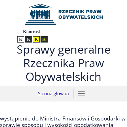
Przejdź do menu głównego (nacisnij Enter)
Przejdź do treści (nacisnij Enter)
Przejdź do mapy serwisu (nacisnij Enter)
Ustawienia
Kontrast
Kontrast normalny
Kontrast biały tekst na czarnym
Kontrast czarny tekst na żółtym
Kontrast żółty tekst na czarnym
Sprawy generalne
Rzecznika Praw
Obywatelskich
Strona główna
wystąpienie do Ministra Finansów i Gospodarki w
sprawie sposobu i wysokości opodatkowania