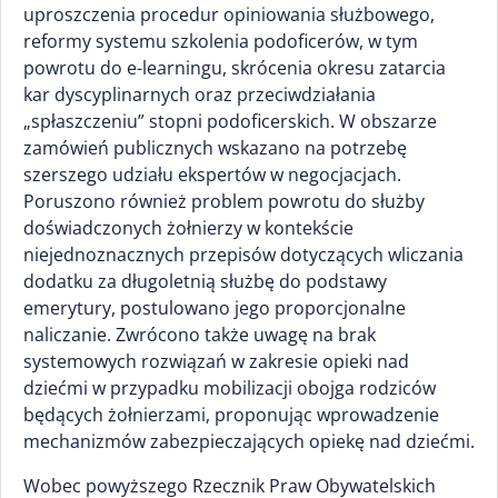
uproszczenia procedur opiniowania służbowego,
reformy systemu szkolenia podoficerów, w tym
powrotu do e-learningu, skrócenia okresu zatarcia
kar dyscyplinarnych oraz przeciwdziałania
„spłaszczeniu” stopni podoficerskich. W obszarze
zamówień publicznych wskazano na potrzebę
szerszego udziału ekspertów w negocjacjach.
Poruszono również problem powrotu do służby
doświadczonych żołnierzy w kontekście
niejednoznacznych przepisów dotyczących wliczania
dodatku za długoletnią służbę do podstawy
emerytury, postulowano jego proporcjonalne
naliczanie. Zwrócono także uwagę na brak
systemowych rozwiązań w zakresie opieki nad
dziećmi w przypadku mobilizacji obojga rodziców
będących żołnierzami, proponując wprowadzenie
mechanizmów zabezpieczających opiekę nad dziećmi.
Wobec powyższego Rzecznik Praw Obywatelskich