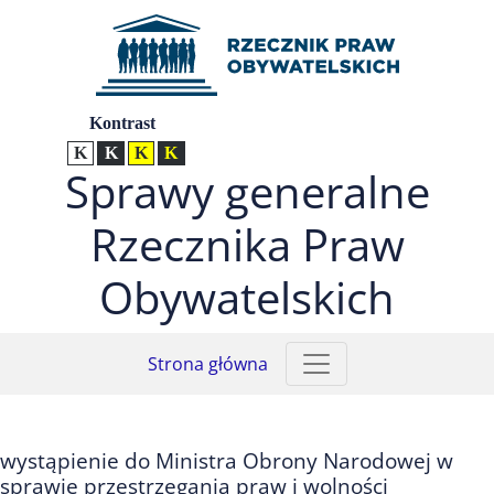
Przejdź do menu głównego (nacisnij Enter)
Przejdź do treści (nacisnij Enter)
Przejdź do mapy serwisu (nacisnij Enter)
Ustawienia
Kontrast
Kontrast normalny
Kontrast biały tekst na czarnym
Kontrast czarny tekst na żółtym
Kontrast żółty tekst na czarnym
Sprawy generalne
Rzecznika Praw
Obywatelskich
Strona główna
wystąpienie do Ministra Obrony Narodowej w
sprawie przestrzegania praw i wolności