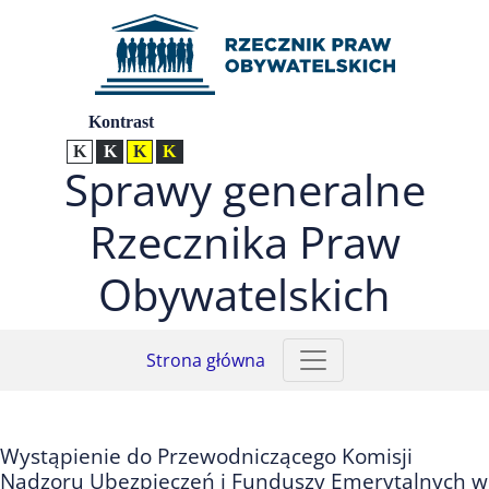
Przejdź do menu głównego (nacisnij Enter)
Przejdź do treści (nacisnij Enter)
Przejdź do mapy serwisu (nacisnij Enter)
Ustawienia
Kontrast
Kontrast normalny
Kontrast biały tekst na czarnym
Kontrast czarny tekst na żółtym
Kontrast żółty tekst na czarnym
Sprawy generalne
Rzecznika Praw
Obywatelskich
Strona główna
Wystąpienie do Przewodniczącego Komisji
Nadzoru Ubezpieczeń i Funduszy Emerytalnych w