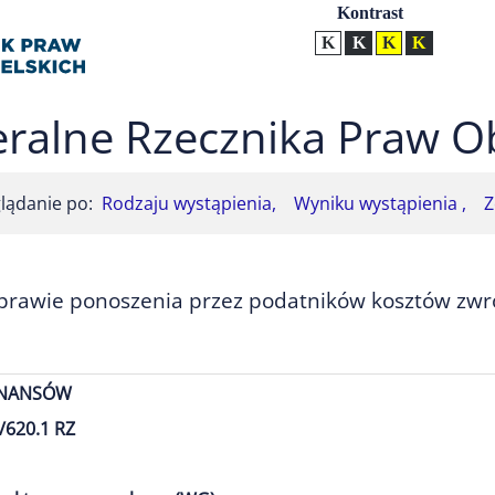
Ustawienia
Kontrast
Kontrast normalny
Kontrast biały tekst na
Kontrast czarny t
Kontrast żół
ralne Rzecznika Praw O
lądanie po:
Rodzaju wystąpienia,
Wyniku wystąpienia ,
Z
sprawie ponoszenia przez podatników kosztów zw
INANSÓW
/620.1 RZ