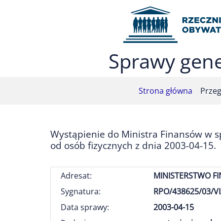
Przejdź do menu głównego (nacisnij Enter)
Przejdź do treści (nacisnij Enter)
Przejdź do mapy serwisu (nacisnij Enter)
Sprawy gene
Strona główna
Przeg
Wystąpienie do Ministra Finansów w 
od osób fizycznych z dnia 2003-04-15.
Adresat:
MINISTERSTWO F
Sygnatura:
RPO/438625/03/VI
Data sprawy:
2003-04-15