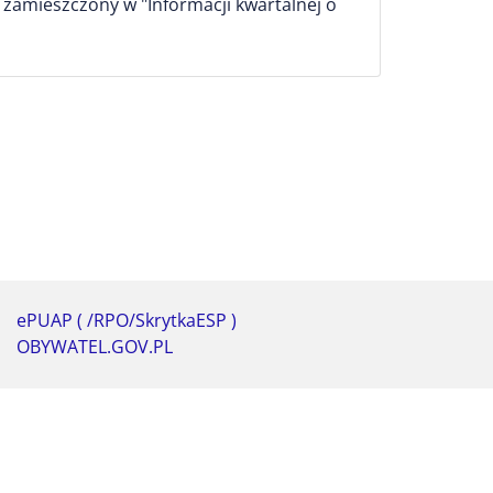
 zamieszczony w "Informacji kwartalnej o
ePUAP ( /RPO/SkrytkaESP )
OBYWATEL.GOV.PL