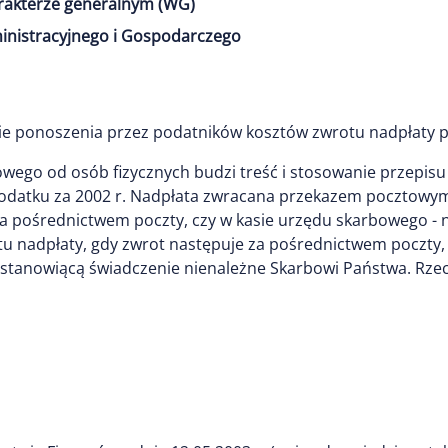
arakterze generalnym (WG)
inistracyjnego i Gospodarczego
wie ponoszenia przez podatników kosztów zwrotu nadpłaty 
go od osób fizycznych budzi treść i stosowanie przepisu ar
datku za 2002 r. Nadpłata zwracana przekazem pocztowym j
za pośrednictwem poczty, czy w kasie urzędu skarbowego -
 nadpłaty, gdy zwrot następuje za pośrednictwem poczty, ni
tanowiącą świadczenie nienależne Skarbowi Państwa. Rzec