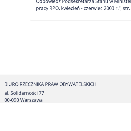
Odpowiedź Podsekretarza Stanu w Ministers
pracy RPO, kwiecień - czerwiec 2003 r.", str. 
BIURO RZECZNIKA PRAW OBYWATELSKICH
al. Solidarności 77
00-090 Warszawa
tel. centrali: (22) 55 17 700
fax: (22) 827 64 53
formularz kontaktowy