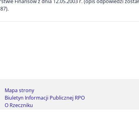
twie Finansów z dnia 12.05.2003 r. (opis odpowiedzi został
87).
Mapa strony
Biuletyn Informacji Publicznej RPO
O Rzeczniku
Deklaracja dostępności
Koordynator do spraw dostępności
Webmaster - formularz kontaktowy