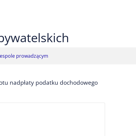
 czarnym
ekst na żółtym
ty tekst na czarnym
bywatelskich
espole prowadzącym
rotu nadpłaty podatku dochodowego