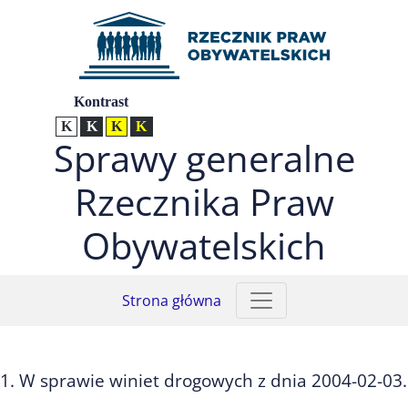
Przejdź do menu głównego (nacisnij Enter)
Przejdź do treści (nacisnij Enter)
Przejdź do mapy serwisu (nacisnij Enter)
Ustawienia
Kontrast
Kontrast normalny
Kontrast biały tekst na czarnym
Kontrast czarny tekst na żółtym
Kontrast żółty tekst na czarnym
Sprawy generalne
Rzecznika Praw
Obywatelskich
Strona główna
1. W sprawie winiet drogowych z dnia 2004-02-03.