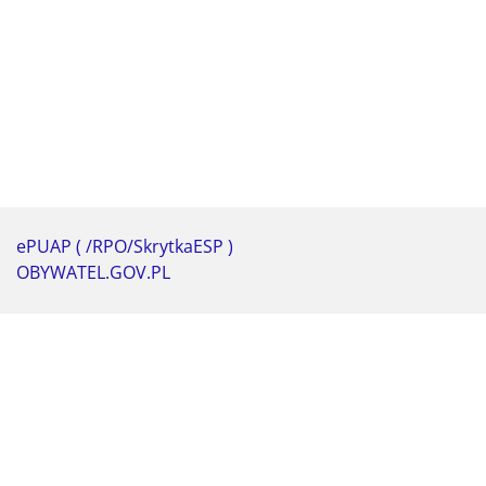
ePUAP ( /RPO/SkrytkaESP )
OBYWATEL.GOV.PL