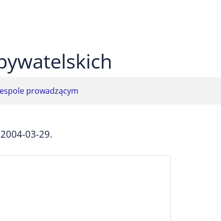
 czarnym
ekst na żółtym
ty tekst na czarnym
bywatelskich
espole prowadzącym
 2004-03-29.