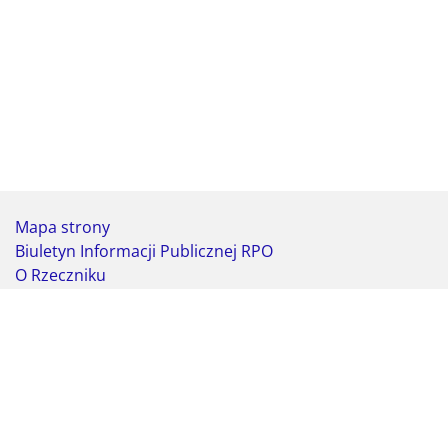
Mapa strony
Biuletyn Informacji Publicznej RPO
O Rzeczniku
Deklaracja dostępności
Koordynator do spraw dostępności
Webmaster - formularz kontaktowy
Biuro Rzecznika Praw Obywatelskich