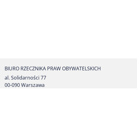
BIURO RZECZNIKA PRAW OBYWATELSKICH
al. Solidarności 77
00-090 Warszawa
tel. centrali: (22) 55 17 700
fax: (22) 827 64 53
formularz kontaktowy