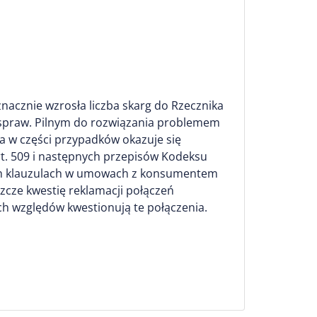
nacznie wzrosła liczba skarg do Rzecznika
0 spraw. Pilnym do rozwiązania problemem
óra w części przypadków okazuje się
art. 509 i następnych przepisów Kodeksu
onych klauzulach w umowach z konsumentem
szcze kwestię reklamacji połączeń
h względów kwestionują te połączenia.