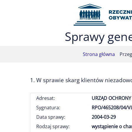
Przejdź do menu głównego (nacisnij Enter)
Przejdź do treści (nacisnij Enter)
Przejdź do mapy serwisu (nacisnij Enter)
Sprawy gene
Strona główna
Przeg
1. W sprawie skarg klientów niezadowol
Adresat:
URZĄD OCHRONY 
Sygnatura:
RPO/465208/04/VI
Data sprawy:
2004-03-29
Rodzaj sprawy:
wystąpienie o ch