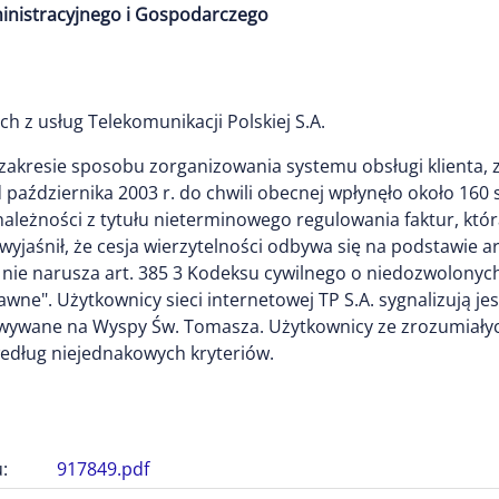
inistracyjnego i Gospodarczego
h z usług Telekomunikacji Polskiej S.A.
zakresie sposobu zorganizowania systemu obsługi klienta, z
października 2003 r. do chwili obecnej wpłynęło około 16
i należności z tytułu nieterminowego regulowania faktur, kt
 wyjaśnił, że cesja wierzytelności odbywa się na podstawie 
óre nie narusza art. 385 3 Kodeksu cywilnego o niedozwol
wne". Użytkownicy sieci internetowej TP S.A. sygnalizują je
wywane na Wyspy Św. Tomasza. Użytkownicy ze zrozumiałyc
według niejednakowych kryteriów.
:
917849.pdf