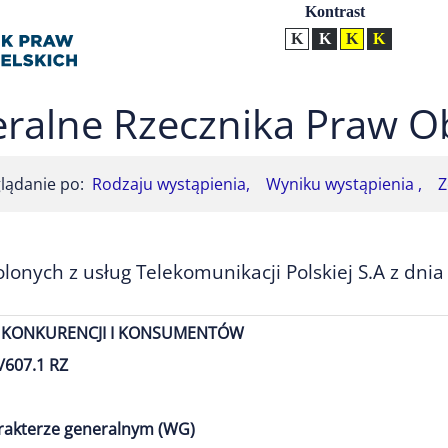
Ustawienia
Kontrast
Kontrast normalny
Kontrast biały tekst na
Kontrast czarny t
Kontrast żół
ralne Rzecznika Praw O
lądanie po:
Rodzaju wystąpienia,
Wyniku wystąpienia ,
Z
onych z usług Telekomunikacji Polskiej S.A z dnia
KONKURENCJI I KONSUMENTÓW
/607.1 RZ
arakterze generalnym (WG)