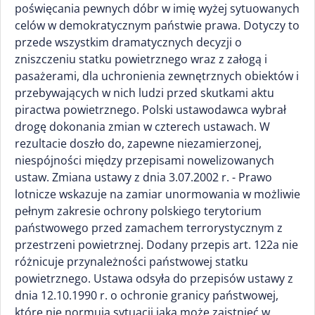
poświęcania pewnych dóbr w imię wyżej sytuowanych
celów w demokratycznym państwie prawa. Dotyczy to
przede wszystkim dramatycznych decyzji o
zniszczeniu statku powietrznego wraz z załogą i
pasażerami, dla uchronienia zewnętrznych obiektów i
przebywających w nich ludzi przed skutkami aktu
piractwa powietrznego. Polski ustawodawca wybrał
drogę dokonania zmian w czterech ustawach. W
rezultacie doszło do, zapewne niezamierzonej,
niespójności między przepisami nowelizowanych
ustaw. Zmiana ustawy z dnia 3.07.2002 r. - Prawo
lotnicze wskazuje na zamiar unormowania w możliwie
pełnym zakresie ochrony polskiego terytorium
państwowego przed zamachem terrorystycznym z
przestrzeni powietrznej. Dodany przepis art. 122a nie
różnicuje przynależności państwowej statku
powietrznego. Ustawa odsyła do przepisów ustawy z
dnia 12.10.1990 r. o ochronie granicy państwowej,
które nie normują sytuacji jaka może zaistnieć w