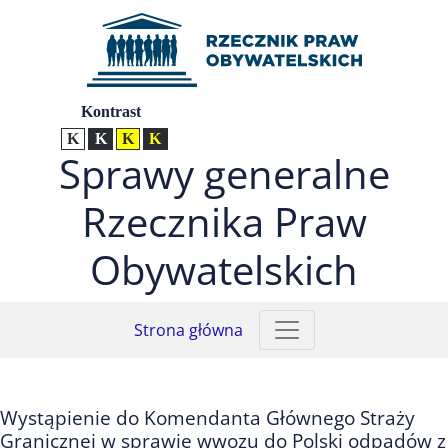
Przejdź do menu głównego (nacisnij Enter)
Przejdź do treści (nacisnij Enter)
Przejdź do mapy serwisu (nacisnij Enter)
Ustawienia
Kontrast
Kontrast normalny
Kontrast biały tekst na czarnym
Kontrast czarny tekst na żółtym
Kontrast żółty tekst na czarnym
Sprawy generalne
Rzecznika Praw
Obywatelskich
Strona główna
Wystąpienie do Komendanta Głównego Straży
Granicznej w sprawie wwozu do Polski odpadów z