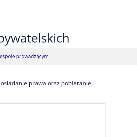
 czarnym
ekst na żółtym
ty tekst na czarnym
bywatelskich
espole prowadzącym
osiadanie prawa oraz pobieranie