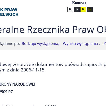
Ustawienia
Kontrast
Kontrast normalny
Kontrast biały tekst na
Kontrast czarny t
Kontrast żół
ralne Rzecznika Praw O
lądanie po:
Rodzaju wystąpienia,
Wyniku wystąpienia ,
Z
dowej w sprawie dokumentów poświadczających p
ym z dnia 2006-11-15.
OBRONY NARODOWEJ
/909 RZ