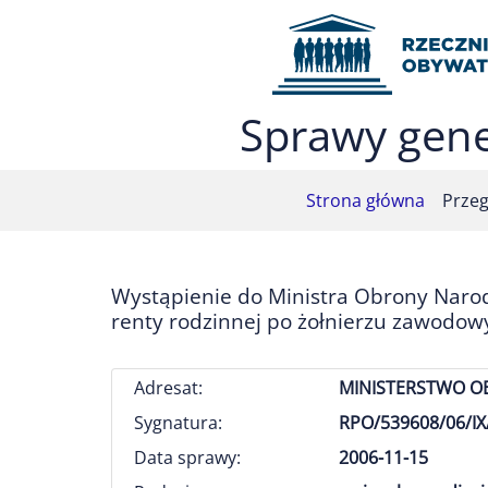
Przejdź do menu głównego (nacisnij Enter)
Przejdź do treści (nacisnij Enter)
Przejdź do mapy serwisu (nacisnij Enter)
Sprawy gene
Strona główna
Przeg
Wystąpienie do Ministra Obrony Naro
renty rodzinnej po żołnierzu zawodow
Adresat:
MINISTERSTWO 
Sygnatura:
RPO/539608/06/IX
Data sprawy:
2006-11-15