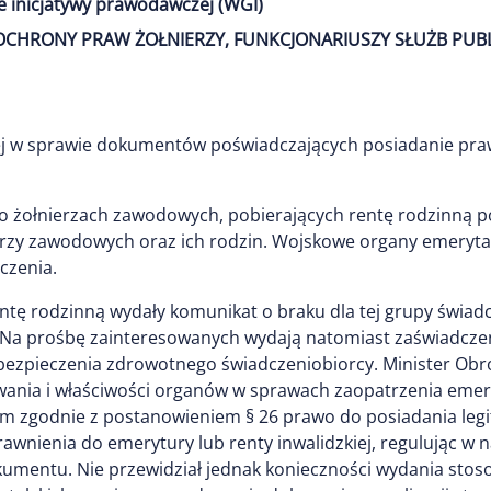
e inicjatywy prawodawczej (WGI)
1) OCHRONY PRAW ŻOŁNIERZY, FUNKCJONARIUSZY SŁUŻB PUB
j w sprawie dokumentów poświadczających posiadanie praw
 żołnierzach zawodowych, pobierających rentę rodzinną po
rzy zawodowych oraz ich rodzin. Wojskowe organy emeryta
czenia.
ntę rodzinną wydały komunikat o braku dla tej grupy świa
. Na prośbę zainteresowanych wydają natomiast zaświadcze
ubezpieczenia zdrowotnego świadczeniobiorcy. Minister Ob
owania i właściwości organów w sprawach zaopatrzenia eme
ym zgodnie z postanowieniem § 26 prawo do posiadania leg
wnienia do emerytury lub renty inwalidzkiej, regulując w 
umentu. Nie przewidział jednak konieczności wydania stoso