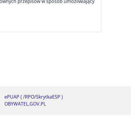
osownych przepisów w sposób umożliwiający
ePUAP ( /RPO/SkrytkaESP )
OBYWATEL.GOV.PL