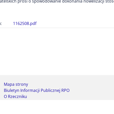
atelskich prosi o spowodowanie dokonania nowelizacji st
:
1162508.pdf
Mapa strony
Biuletyn Informacji Publicznej RPO
O Rzeczniku
Deklaracja dostępności
Koordynator do spraw dostępności