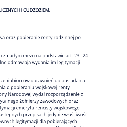
LICZNYCH I CUDZOZIEM.
a oraz pobieranie renty rodzinnej po
 zmarłym mężu na podstawie art. 23 i 24
lne odmawiają wydania im legitymacji
dczeniobiorców uprawnień do posiadania
nia o pobieraniu wojskowej renty
rony Narodowej wydał rozporządzenie z
rytalnego żołnierzy zawodowych oraz
itymacji emeryta-rencisty wojskowego
następnych przepisach jedynie właściwość
wnych legitymacji dla pobierających