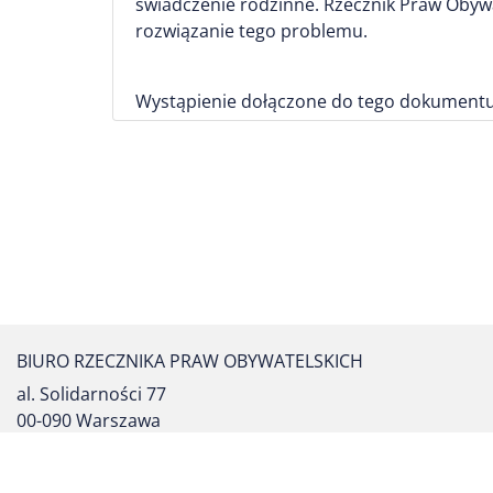
świadczenie rodzinne. Rzecznik Praw Obyw
rozwiązanie tego problemu.
Wystąpienie dołączone do tego dokumentu
BIURO RZECZNIKA PRAW OBYWATELSKICH
al. Solidarności 77
00-090 Warszawa
tel. centrali: (22) 55 17 700
fax: (22) 827 64 53