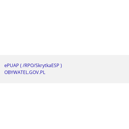
ePUAP ( /RPO/SkrytkaESP )
OBYWATEL.GOV.PL