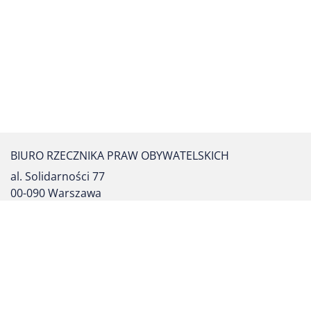
BIURO RZECZNIKA PRAW OBYWATELSKICH
al. Solidarności 77
00-090 Warszawa
tel. centrali: (22) 55 17 700
fax: (22) 827 64 53
formularz kontaktowy