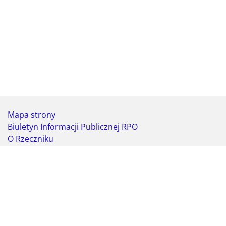
Mapa strony
Biuletyn Informacji Publicznej RPO
O Rzeczniku
Deklaracja dostępności
Koordynator do spraw dostępności
Webmaster - formularz kontaktowy
Biuro Rzecznika Praw Obywatelskich