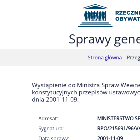
Przejdź do menu głównego (nacisnij Enter)
Przejdź do treści (nacisnij Enter)
Przejdź do mapy serwisu (nacisnij Enter)
Sprawy gene
Strona główna
Przeg
Wystąpienie do Ministra Spraw Wewnęt
konstytucyjnych przepisów ustawowych
dnia 2001-11-09.
Adresat:
MINISTERSTWO S
Sygnatura:
RPO/215691/96/V/
Data sprawy:
2001-11-09