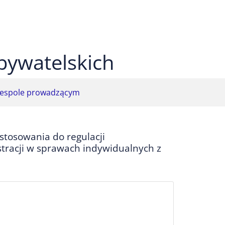
 czarnym
ekst na żółtym
ty tekst na czarnym
bywatelskich
espole prowadzącym
stosowania do regulacji
tracji w sprawach indywidualnych z