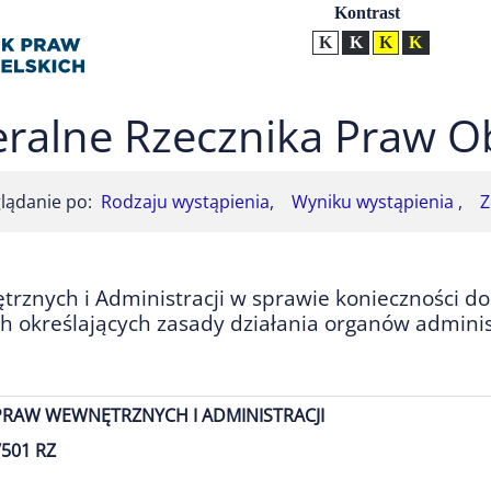
Ustawienia
Kontrast
Kontrast normalny
Kontrast biały tekst na
Kontrast czarny t
Kontrast żół
ralne Rzecznika Praw O
lądanie po:
Rodzaju wystąpienia,
Wyniku wystąpienia ,
Z
rznych i Administracji w sprawie konieczności do
 określających zasady działania organów adminis
PRAW WEWNĘTRZNYCH I ADMINISTRACJI
501 RZ