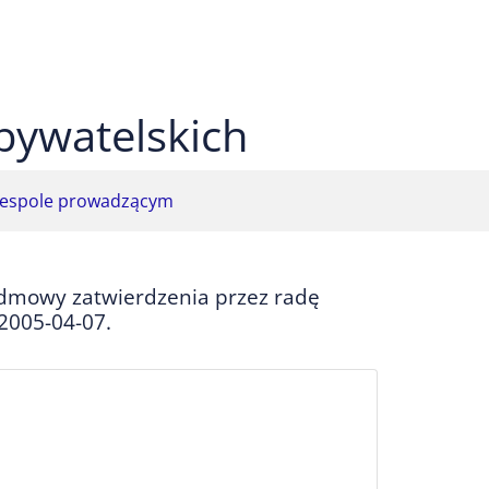
 czarnym
ekst na żółtym
ty tekst na czarnym
bywatelskich
espole prowadzącym
dmowy zatwierdzenia przez radę
2005-04-07.