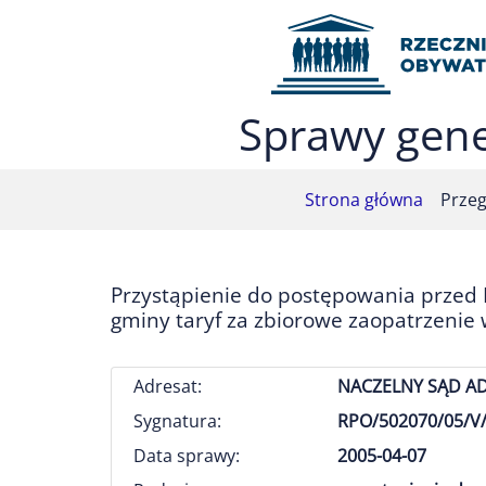
Przejdź do menu głównego (nacisnij Enter)
Przejdź do treści (nacisnij Enter)
Przejdź do mapy serwisu (nacisnij Enter)
Sprawy gene
Strona główna
Przeg
Przystąpienie do postępowania przed
gminy taryf za zbiorowe zaopatrzenie
Adresat:
NACZELNY SĄD A
Sygnatura:
RPO/502070/05/V/
Data sprawy:
2005-04-07