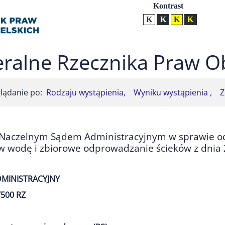
Ustawienia
Kontrast
Kontrast normalny
Kontrast biały tekst na
Kontrast czarny t
Kontrast żół
ralne Rzecznika Praw O
lądanie po:
Rodzaju wystąpienia,
Wyniku wystąpienia ,
Z
 Naczelnym Sądem Administracyjnym w sprawie o
 w wodę i zbiorowe odprowadzanie ścieków z dnia 
DMINISTRACYJNY
500 RZ