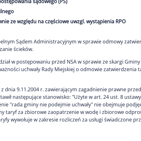
 postępowania sądowego (PS)
ilnego
nie ze względu na częściowe uwzgl. wystąpienia RPO
zelnym Sądem Administracyjnym w sprawie odmowy zatwierd
zanie ścieków.
dział w postępowaniu przed NSA w sprawie ze skargi Gminy i
ażności uchwały Rady Miejskiej o odmowie zatwierdzenia ta
z dnia 9.11.2004 r. zawierającym zagadnienie prawne przed
tawił następujące stanowisko: "Użyte w art. 24 ust. 8 usta
ie "rada gminy nie podejmie uchwały" nie obejmuje podję
y taryf za zbiorowe zaopatrzenie w wodę i zbiorowe odpro
ryfy wywołuje w zakresie rozliczeń za usługi świadczone p