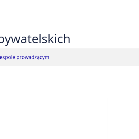
 czarnym
ekst na żółtym
ty tekst na czarnym
bywatelskich
espole prowadzącym