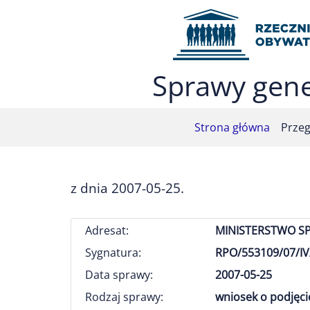
Przejdź do menu głównego (nacisnij Enter)
Przejdź do treści (nacisnij Enter)
Przejdź do mapy serwisu (nacisnij Enter)
Sprawy gene
Strona główna
Przeg
z dnia 2007-05-25.
Adresat:
MINISTERSTWO S
Sygnatura:
RPO/553109/07/IV
Data sprawy:
2007-05-25
Rodzaj sprawy:
wniosek o podjęci