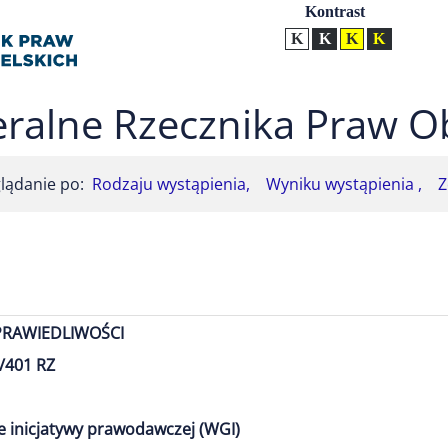
Ustawienia
Kontrast
Kontrast normalny
Kontrast biały tekst na
Kontrast czarny t
Kontrast żół
ralne Rzecznika Praw O
lądanie po:
Rodzaju wystąpienia,
Wyniku wystąpienia ,
Z
PRAWIEDLIWOŚCI
/401 RZ
e inicjatywy prawodawczej (WGI)