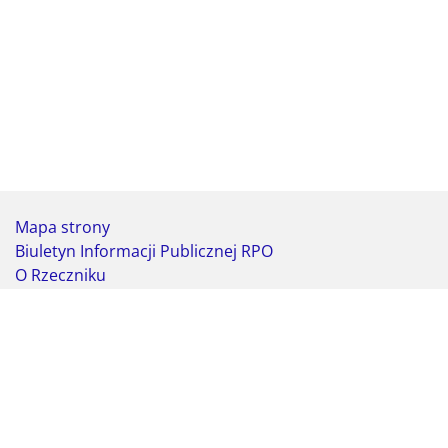
Mapa strony
Biuletyn Informacji Publicznej RPO
O Rzeczniku
Deklaracja dostępności
Koordynator do spraw dostępności
Webmaster - formularz kontaktowy
Biuro Rzecznika Praw Obywatelskich