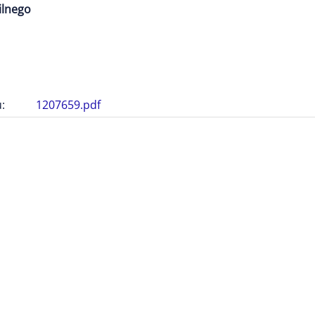
ilnego
:
1207659.pdf