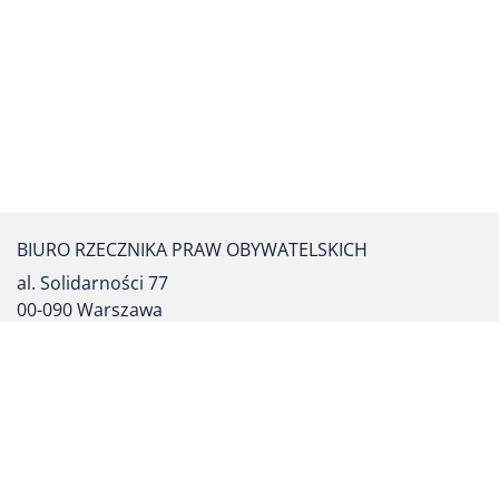
BIURO RZECZNIKA PRAW OBYWATELSKICH
al. Solidarności 77
00-090 Warszawa
tel. centrali: (22) 55 17 700
fax: (22) 827 64 53
formularz kontaktowy