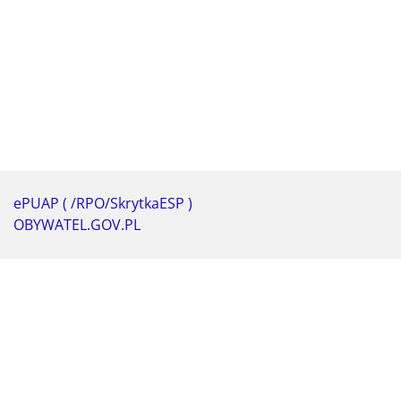
ePUAP ( /RPO/SkrytkaESP )
OBYWATEL.GOV.PL