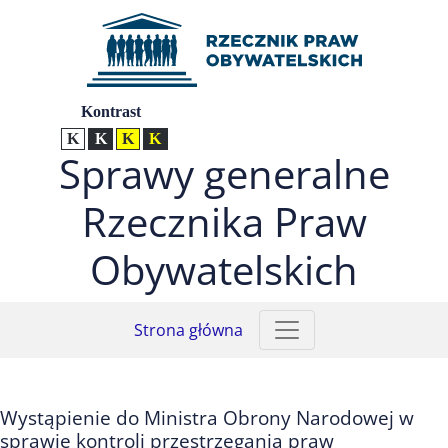
Przejdź do menu głównego (nacisnij Enter)
Przejdź do treści (nacisnij Enter)
Przejdź do mapy serwisu (nacisnij Enter)
Ustawienia
Kontrast
Kontrast normalny
Kontrast biały tekst na czarnym
Kontrast czarny tekst na żółtym
Kontrast żółty tekst na czarnym
Sprawy generalne
Rzecznika Praw
Obywatelskich
Strona główna
Wystąpienie do Ministra Obrony Narodowej w
sprawie kontroli przestrzegania praw