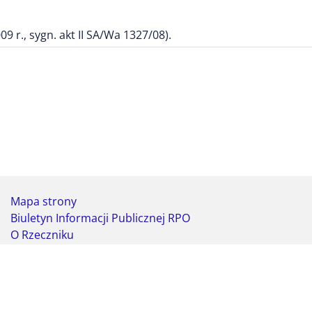
9 r., sygn. akt II SA/Wa 1327/08).
Mapa strony
Biuletyn Informacji Publicznej RPO
O Rzeczniku
Deklaracja dostępności
Koordynator do spraw dostępności
Webmaster - formularz kontaktowy