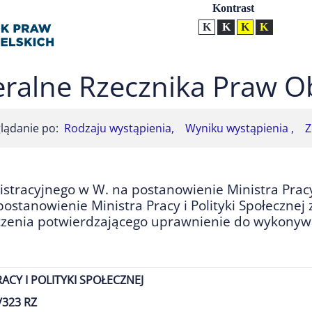
Ustawienia
Kontrast
Kontrast normalny
Kontrast biały tekst na
Kontrast czarny t
Kontrast żół
ralne Rzecznika Praw O
lądanie po:
Rodzaju wystąpienia,
Wyniku wystąpienia ,
Z
racyjnego w W. na postanowienie Ministra Pracy i
ostanowienie Ministra Pracy i Polityki Społecznej 
zenia potwierdzającego uprawnienie do wykonyw
ACY I POLITYKI SPOŁECZNEJ
/323 RZ