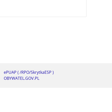
ePUAP ( /RPO/SkrytkaESP )
OBYWATEL.GOV.PL