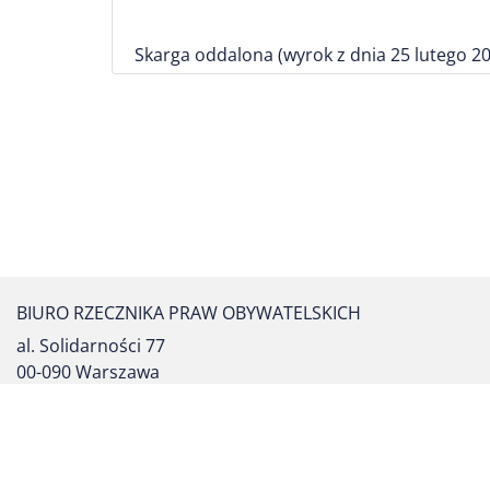
Skarga oddalona (wyrok z dnia 25 lutego 200
BIURO RZECZNIKA PRAW OBYWATELSKICH
al. Solidarności 77
00-090 Warszawa
tel. centrali: (22) 55 17 700
fax: (22) 827 64 53
formularz kontaktowy