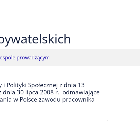
 czarnym
ekst na żółtym
ty tekst na czarnym
bywatelskich
espole prowadzącym
 Polityki Społecznej z dnia 13
z dnia 30 lipca 2008 r., odmawiające
ania w Polsce zawodu pracownika