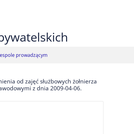
 czarnym
ekst na żółtym
ty tekst na czarnym
bywatelskich
espole prowadzącym
enia od zajęć służbowych żołnierza
 zawodowymi z dnia 2009-04-06.