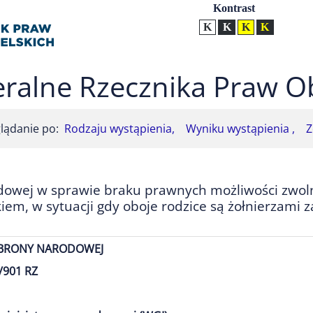
Ustawienia
Kontrast
Kontrast normalny
Kontrast biały tekst na
Kontrast czarny t
Kontrast żół
ralne Rzecznika Praw O
lądanie po:
Rodzaju wystąpienia,
Wyniku wystąpienia ,
Z
owej w sprawie braku prawnych możliwości zwolni
iem, w sytuacji gdy oboje rodzice są żołnierzami
OBRONY NARODOWEJ
/901 RZ