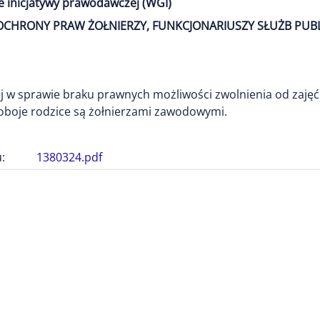
e inicjatywy prawodawczej (WGI)
1) OCHRONY PRAW ŻOŁNIERZY, FUNKCJONARIUSZY SŁUŻB PUB
 w sprawie braku prawnych możliwości zwolnienia od zaję
y oboje rodzice są żołnierzami zawodowymi.
:
1380324.pdf