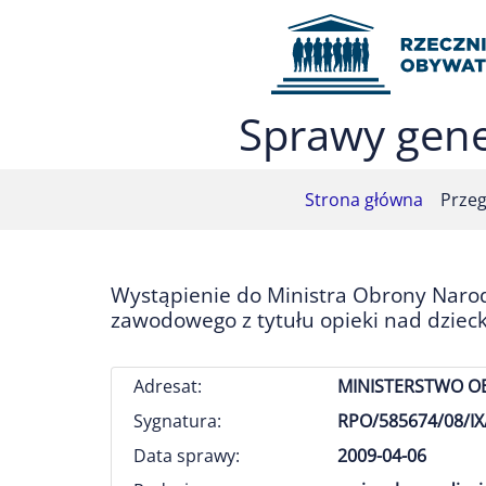
Przejdź do menu głównego (nacisnij Enter)
Przejdź do treści (nacisnij Enter)
Przejdź do mapy serwisu (nacisnij Enter)
Sprawy gene
Strona główna
Przeg
Wystąpienie do Ministra Obrony Narod
zawodowego z tytułu opieki nad dzieck
Adresat:
MINISTERSTWO 
Sygnatura:
RPO/585674/08/IX
Data sprawy:
2009-04-06