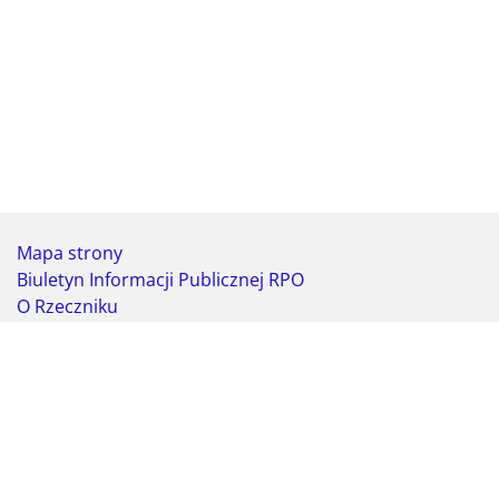
Mapa strony
Biuletyn Informacji Publicznej RPO
O Rzeczniku
Deklaracja dostępności
Koordynator do spraw dostępności
Webmaster - formularz kontaktowy
Biuro Rzecznika Praw Obywatelskich