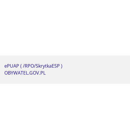
ePUAP ( /RPO/SkrytkaESP )
OBYWATEL.GOV.PL