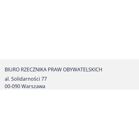
BIURO RZECZNIKA PRAW OBYWATELSKICH
al. Solidarności 77
00-090 Warszawa
tel. centrali: (22) 55 17 700
fax: (22) 827 64 53
formularz kontaktowy