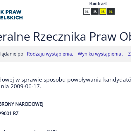
Ustawienia
Kontrast
Kontrast normalny
Kontrast biały tekst na
Kontrast czarny t
Kontrast żół
ralne Rzecznika Praw O
lądanie po:
Rodzaju wystąpienia,
Wyniku wystąpienia ,
Z
odowej w sprawie sposobu powoływania kandydat
nia 2009-06-17.
OBRONY NARODOWEJ
/9001 RZ