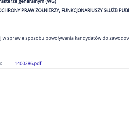
arakterze generalnym (WG)
1) OCHRONY PRAW ŻOŁNIERZY, FUNKCJONARIUSZY SŁUŻB PUB
j w sprawie sposobu powoływania kandydatów do zawodowe
:
1400286.pdf