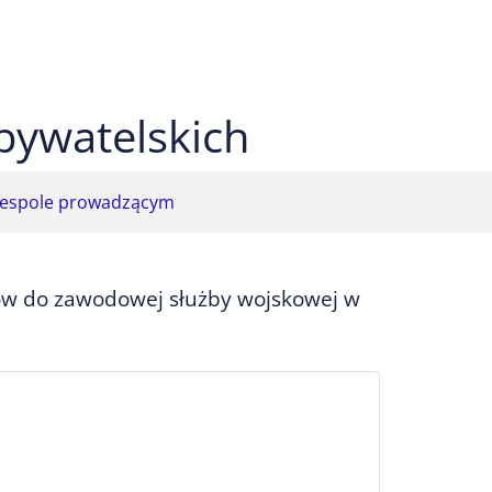
 czarnym
ekst na żółtym
ty tekst na czarnym
bywatelskich
espole prowadzącym
ów do zawodowej służby wojskowej w