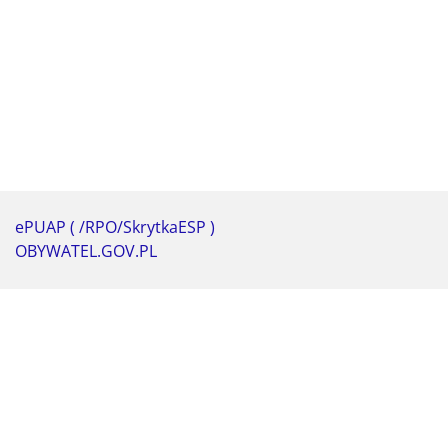
ePUAP ( /RPO/SkrytkaESP )
OBYWATEL.GOV.PL