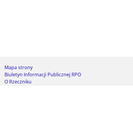
Mapa strony
Biuletyn Informacji Publicznej RPO
O Rzeczniku
Deklaracja dostępności
Koordynator do spraw dostępności
Webmaster - formularz kontaktowy
Biuro Rzecznika Praw Obywatelskich