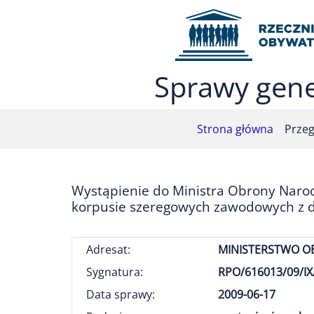
Przejdź do menu głównego (nacisnij Enter)
Przejdź do treści (nacisnij Enter)
Przejdź do mapy serwisu (nacisnij Enter)
Sprawy gene
Strona główna
Przeg
Wystąpienie do Ministra Obrony Nar
korpusie szeregowych zawodowych z d
Adresat:
MINISTERSTWO 
Sygnatura:
RPO/616013/09/IX
Data sprawy:
2009-06-17