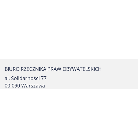
BIURO RZECZNIKA PRAW OBYWATELSKICH
al. Solidarności 77
00-090 Warszawa
tel. centrali: (22) 55 17 700
fax: (22) 827 64 53
formularz kontaktowy