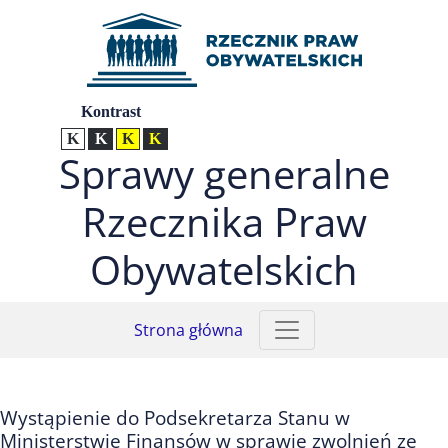
Przejdź do menu głównego (nacisnij Enter)
Przejdź do treści (nacisnij Enter)
Przejdź do mapy serwisu (nacisnij Enter)
Ustawienia
Kontrast
Kontrast normalny
Kontrast biały tekst na czarnym
Kontrast czarny tekst na żółtym
Kontrast żółty tekst na czarnym
Sprawy generalne
Rzecznika Praw
Obywatelskich
Strona główna
Wystąpienie do Podsekretarza Stanu w
Ministerstwie Finansów w sprawie zwolnień ze