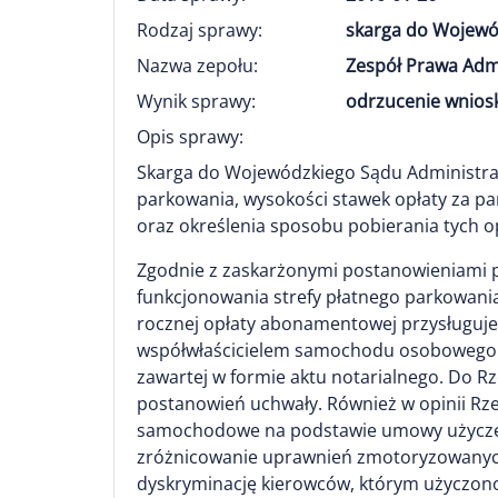
Rodzaj sprawy:
skarga do Wojewó
Nazwa zepołu:
Zespół Prawa Adm
Wynik sprawy:
odrzucenie wnios
Opis sprawy:
Skarga do Wojewódzkiego Sądu Administrac
parkowania, wysokości stawek opłaty za p
oraz określenia sposobu pobierania tych op
Zgodnie z zaskarżonymi postanowieniami prz
funkcjonowania strefy płatnego parkowani
rocznej opłaty abonamentowej przysługuje 
współwłaścicielem samochodu osobowego l
zawartej w formie aktu notarialnego. Do 
postanowień uchwały. Również w opinii R
samochodowe na podstawie umowy użyczeni
zróżnicowanie uprawnień zmotoryzowanych 
dyskryminację kierowców, którym użyczon