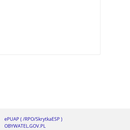
ePUAP ( /RPO/SkrytkaESP )
OBYWATEL.GOV.PL