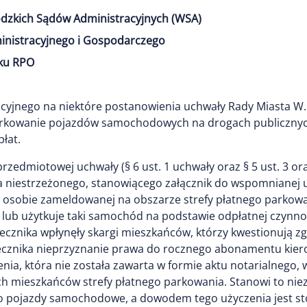
dzkich Sądów Administracyjnych (WSA)
inistracyjnego i Gospodarczego
ku RPO
yjnego na niektóre postanowienia uchwały Rady Miasta W. w
arkowanie pojazdów samochodowych na drogach publicznych
łat.
edmiotowej uchwały (§ 6 ust. 1 uchwały oraz § 5 ust. 3 ora
a niestrzeżonego, stanowiącego załącznik do wspomnianej 
osobie zameldowanej na obszarze strefy płatnego parkowani
ub użytkuje taki samochód na podstawie odpłatnej czynno
Rzecznika wpłynęły skargi mieszkańców, którzy kwestionuj
zecznika nieprzyznanie prawa do rocznego abonamentu kie
a, która nie została zawarta w formie aktu notarialnego
mieszkańców strefy płatnego parkowania. Stanowi to niezg
o pojazdy samochodowe, a dowodem tego użyczenia jest 