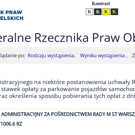
Ustawienia
Kontrast
Kontrast normalny
Kontrast biały tekst na
Kontrast czarny t
Kontrast żół
ralne Rzecznika Praw O
lądanie po:
Rodzaju wystąpienia,
Wyniku wystąpienia ,
Z
tracyjnego na niektóre postanowienia uchwały R
ci stawek opłaty za parkowanie pojazdów samocho
raz określenia sposobu pobierania tych opłat z dn
 ADMINISTRACYJNY ZA POŚREDNICTWEM RADY M ST WARS
1006.6 RZ