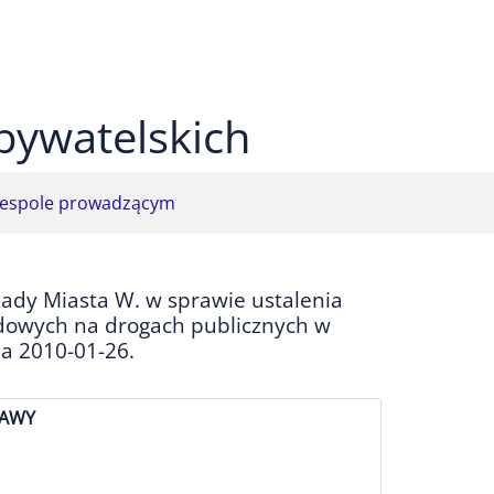
 czarnym
ekst na żółtym
ty tekst na czarnym
bywatelskich
espole prowadzącym
ady Miasta W. w sprawie ustalenia
dowych na drogach publicznych w
ia 2010-01-26.
ZAWY