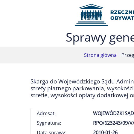
Przejdź do menu głównego (nacisnij Enter)
Przejdź do treści (nacisnij Enter)
Przejdź do mapy serwisu (nacisnij Enter)
Sprawy gene
Strona główna
Przeg
Skarga do Wojewódzkiego Sądu Adminis
strefy płatnego parkowania, wysokoś
strefie, wysokości opłaty dodatkowej o
Adresat:
WOJEWÓDZKI SĄD
Sygnatura:
RPO/623243/09/V/
Data sprawy:
2010-01-26