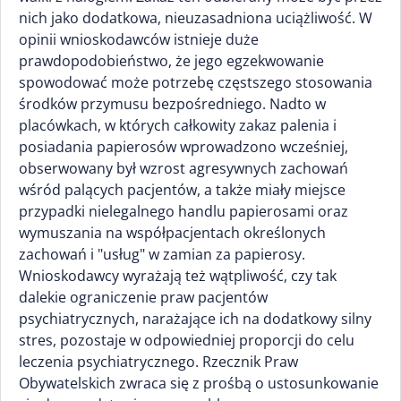
nich jako dodatkowa, nieuzasadniona uciążliwość. W
opinii wnioskodawców istnieje duże
prawdopodobieństwo, że jego egzekwowanie
spowodować może potrzebę częstszego stosowania
środków przymusu bezpośredniego. Nadto w
placówkach, w których całkowity zakaz palenia i
posiadania papierosów wprowadzono wcześniej,
obserwowany był wzrost agresywnych zachowań
wśród palących pacjentów, a także miały miejsce
przypadki nielegalnego handlu papierosami oraz
wymuszania na współpacjentach określonych
zachowań i "usług" w zamian za papierosy.
Wnioskodawcy wyrażają też wątpliwość, czy tak
dalekie ograniczenie praw pacjentów
psychiatrycznych, narażające ich na dodatkowy silny
stres, pozostaje w odpowiedniej proporcji do celu
leczenia psychiatrycznego. Rzecznik Praw
Obywatelskich zwraca się z prośbą o ustosunkowanie