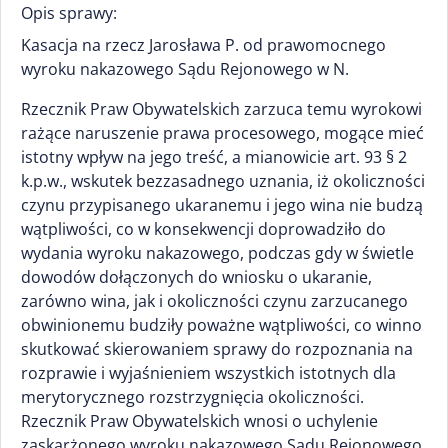
Opis sprawy:
Kasacja na rzecz Jarosława P. od prawomocnego
wyroku nakazowego Sądu Rejonowego w N.
Rzecznik Praw Obywatelskich zarzuca temu wyrokowi
rażące naruszenie prawa procesowego, mogące mieć
istotny wpływ na jego treść, a mianowicie art. 93 § 2
k.p.w., wskutek bezzasadnego uznania, iż okoliczności
czynu przypisanego ukaranemu i jego wina nie budzą
wątpliwości, co w konsekwencji doprowadziło do
wydania wyroku nakazowego, podczas gdy w świetle
dowodów dołączonych do wniosku o ukaranie,
zarówno wina, jak i okoliczności czynu zarzucanego
obwinionemu budziły poważne wątpliwości, co winno
skutkować skierowaniem sprawy do rozpoznania na
rozprawie i wyjaśnieniem wszystkich istotnych dla
merytorycznego rozstrzygnięcia okoliczności.
Rzecznik Praw Obywatelskich wnosi o uchylenie
zaskarżonego wyroku nakazowego Sądu Rejonowego