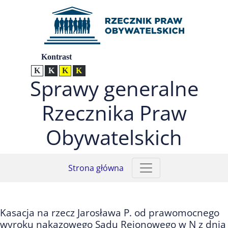
Przejdź do menu głównego (nacisnij Enter)
Przejdź do treści (nacisnij Enter)
Przejdź do mapy serwisu (nacisnij Enter)
Ustawienia
Kontrast
Kontrast normalny
Kontrast biały tekst na czarnym
Kontrast czarny tekst na żółtym
Kontrast żółty tekst na czarnym
Sprawy generalne
Rzecznika Praw
Obywatelskich
Strona główna
Kasacja na rzecz Jarosława P. od prawomocnego
wyroku nakazowego Sądu Rejonowego w N z dnia