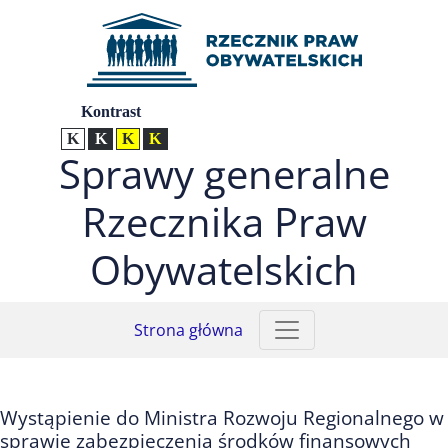
Przejdź do menu głównego (nacisnij Enter)
Przejdź do treści (nacisnij Enter)
Przejdź do mapy serwisu (nacisnij Enter)
Ustawienia
Kontrast
Kontrast normalny
Kontrast biały tekst na czarnym
Kontrast czarny tekst na żółtym
Kontrast żółty tekst na czarnym
Sprawy generalne
Rzecznika Praw
Obywatelskich
Strona główna
Wystąpienie do Ministra Rozwoju Regionalnego w
sprawie zabezpieczenia środków finansowych