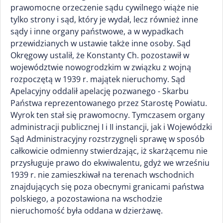
prawomocne orzeczenie sądu cywilnego wiąże nie
tylko strony i sąd, który je wydał, lecz również inne
sądy i inne organy państwowe, a w wypadkach
przewidzianych w ustawie także inne osoby. Sąd
Okręgowy ustalił, że Konstanty Ch. pozostawił w
województwie nowogrodzkim w związku z wojną
rozpoczętą w 1939 r. majątek nieruchomy. Sąd
Apelacyjny oddalił apelację pozwanego - Skarbu
Państwa reprezentowanego przez Starostę Powiatu.
Wyrok ten stał się prawomocny. Tymczasem organy
administracji publicznej I i II instancji, jak i Wojewódzki
Sąd Administracyjny rozstrzygnęli sprawę w sposób
całkowicie odmienny stwierdzając, iż skarżącemu nie
przysługuje prawo do ekwiwalentu, gdyż we wrześniu
1939 r. nie zamieszkiwał na terenach wschodnich
znajdujących się poza obecnymi granicami państwa
polskiego, a pozostawiona na wschodzie
nieruchomość była oddana w dzierżawę.