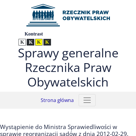
Przejdź do menu głównego (nacisnij Enter)
Przejdź do treści (nacisnij Enter)
Przejdź do mapy serwisu (nacisnij Enter)
Ustawienia
Kontrast
Kontrast normalny
Kontrast biały tekst na czarnym
Kontrast czarny tekst na żółtym
Kontrast żółty tekst na czarnym
Sprawy generalne
Rzecznika Praw
Obywatelskich
Strona główna
Wystąpienie do Ministra Sprawiedliwości w
sprawie reorganizacji sądów z dnia 2012-02-29.