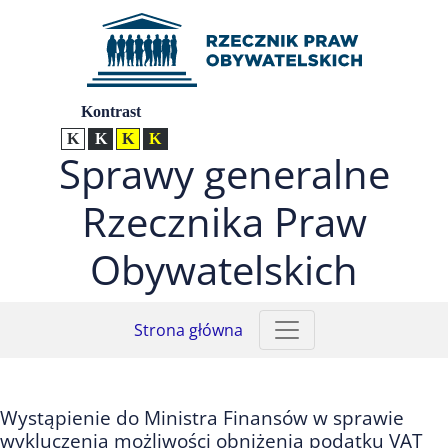
Przejdź do menu głównego (nacisnij Enter)
Przejdź do treści (nacisnij Enter)
Przejdź do mapy serwisu (nacisnij Enter)
Ustawienia
Kontrast
Kontrast normalny
Kontrast biały tekst na czarnym
Kontrast czarny tekst na żółtym
Kontrast żółty tekst na czarnym
Sprawy generalne
Rzecznika Praw
Obywatelskich
Strona główna
Wystąpienie do Ministra Finansów w sprawie
wykluczenia możliwości obniżenia podatku VAT