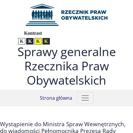
Przejdź do menu głównego (nacisnij Enter)
Przejdź do treści (nacisnij Enter)
Przejdź do mapy serwisu (nacisnij Enter)
Ustawienia
Kontrast
Kontrast normalny
Kontrast biały tekst na czarnym
Kontrast czarny tekst na żółtym
Kontrast żółty tekst na czarnym
Sprawy generalne
Rzecznika Praw
Obywatelskich
Strona główna
Wystąpienie do Ministra Spraw Wewnętrznych,
do wiadomości Pełnomocnika Prezesa Rady