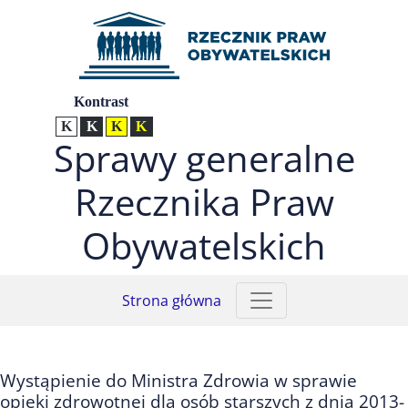
Przejdź do menu głównego (nacisnij Enter)
Przejdź do treści (nacisnij Enter)
Przejdź do mapy serwisu (nacisnij Enter)
Ustawienia
Kontrast
Kontrast normalny
Kontrast biały tekst na czarnym
Kontrast czarny tekst na żółtym
Kontrast żółty tekst na czarnym
Sprawy generalne
Rzecznika Praw
Obywatelskich
Strona główna
Wystąpienie do Ministra Zdrowia w sprawie
opieki zdrowotnej dla osób starszych z dnia 2013-