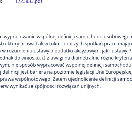
:
1723833.pdf
, że wypracowanie wspólnej definicji samochodu osobowego n
struktury prowadzili w toku roboczych spotkań prace mając
 w rozumieniu ustawy o podatku akcyzowym, jak i ustawy 
jednak do wniosku, iż z uwagi na diametralnie różne kryteri
wym, nie sposób wypracować wspólnej definicji samochodu
finicji jest bariera na poziomie legislacji Unii Europejski
ty prawa wspólnotowego. Zatem ujednolicenie definicji s
rw wynikać ze spójności rozwiązań unijnych.