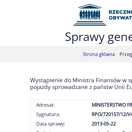
Przejdź do menu głównego (nacisnij Enter)
Przejdź do treści (nacisnij Enter)
Przejdź do mapy serwisu (nacisnij Enter)
Sprawy gene
Strona główna
Przeg
Wystąpienie do Ministra Finansów w s
pojazdy sprowadzane z państw Unii Eur
Adresat:
MINISTERSTWO F
Sygnatura:
RPO/720157/12/V/
Data sprawy:
2013-05-22