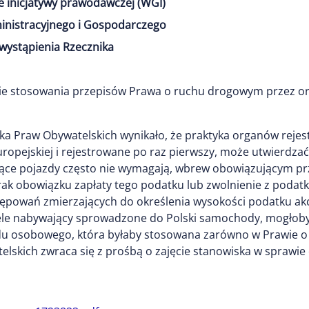
e inicjatywy prawodawczej (WGI)
inistracyjnego i Gospodarczego
wystąpienia Rzecznika
ie stosowania przepisów Prawa o ruchu drogowym przez or
nika Praw Obywatelskich wynikało, że praktyka organów re
ropejskiej i rejestrowane po raz pierwszy, może utwierdzać
ujące pojazdy często nie wymagają, wbrew obowiązującym 
ak obowiązku zapłaty tego podatku lub zwolnienie z podatku
powań zmierzających do określenia wysokości podatku akc
ele nabywający sprowadzone do Polski samochody, mogłoby
u osobowego, która byłaby stosowana zarówno w Prawie o 
lskich zwraca się z prośbą o zajęcie stanowiska w sprawie