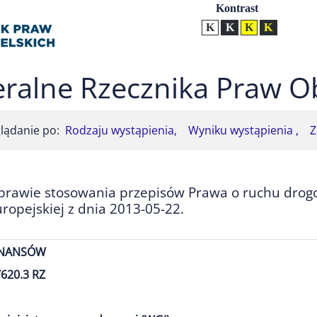
Ustawienia
Kontrast
Kontrast normalny
Kontrast biały tekst na
Kontrast czarny t
Kontrast żół
ralne Rzecznika Praw O
lądanie po:
Rodzaju wystąpienia,
Wyniku wystąpienia ,
Z
prawie stosowania przepisów Prawa o ruchu drog
opejskiej z dnia 2013-05-22.
INANSÓW
620.3 RZ