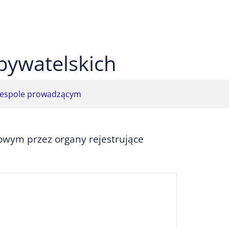
 czarnym
ekst na żółtym
ty tekst na czarnym
bywatelskich
espole prowadzącym
owym przez organy rejestrujące