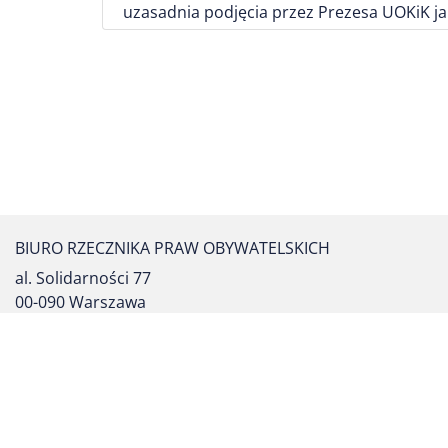
uzasadnia podjęcia przez Prezesa UOKiK ja
BIURO RZECZNIKA PRAW OBYWATELSKICH
al. Solidarności 77
00-090 Warszawa
tel. centrali: (22) 55 17 700
fax: (22) 827 64 53
formularz kontaktowy