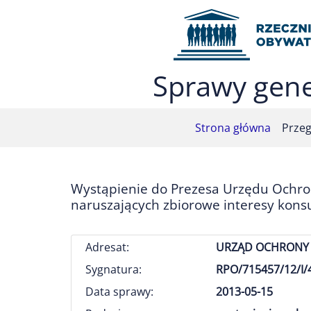
Przejdź do menu głównego (nacisnij Enter)
Przejdź do treści (nacisnij Enter)
Przejdź do mapy serwisu (nacisnij Enter)
Sprawy gene
Strona główna
Przeg
Wystąpienie do Prezesa Urzędu Ochro
naruszających zbiorowe interesy kons
Adresat:
URZĄD OCHRONY 
Sygnatura:
RPO/715457/12/I/4
Data sprawy:
2013-05-15