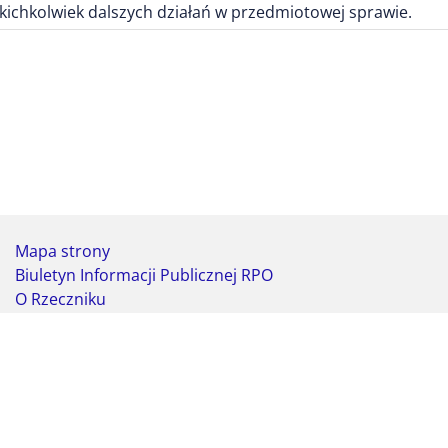
kichkolwiek dalszych działań w przedmiotowej sprawie.
Mapa strony
Biuletyn Informacji Publicznej RPO
O Rzeczniku
Deklaracja dostępności
Koordynator do spraw dostępności
Webmaster - formularz kontaktowy
Biuro Rzecznika Praw Obywatelskich