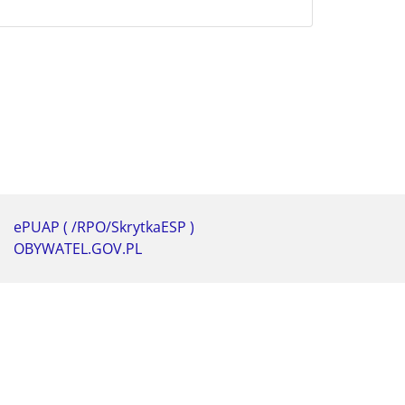
ePUAP ( /RPO/SkrytkaESP )
OBYWATEL.GOV.PL