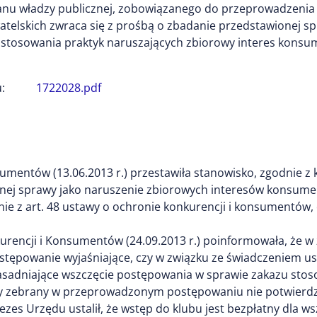
nu władzy publicznej, zobowiązanego do przeprowadzenia
elskich zwraca się z prośbą o zbadanie przedstawionej sp
stosowania praktyk naruszających zbiorowy interes konsu
:
1722028.pdf
mentów (13.06.2013 r.) przestawiła stanowisko, zgodnie z k
anej sprawy jako naruszenie zbiorowych interesów konsume
ie z art. 48 ustawy o ochronie konkurencji i konsumentów,
rencji i Konsumentów (24.09.2013 r.) poinformowała, że w
ępowanie wyjaśniające, czy w związku ze świadczeniem usłu
asadniające wszczęcie postępowania w sprawie zakazu stos
 zebrany w przeprowadzonym postępowaniu nie potwierdził
es Urzędu ustalił, że wstęp do klubu jest bezpłatny dla wsz