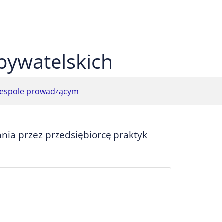
 czarnym
ekst na żółtym
ty tekst na czarnym
bywatelskich
espole prowadzącym
ia przez przedsiębiorcę praktyk