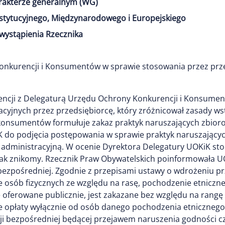
arakterze generalnym (WG)
stytucyjnego, Międzynarodowego i Europejskiego
wystąpienia Rzecznika
nkurencji i Konsumentów w sprawie stosowania przez prze
ncji z Delegaturą Urzędu Ochrony Konkurencji i Konsumen
cyjnych przez przedsiębiorcę, który zróżnicował zasady w
i konsumentów formułuje zakaz praktyk naruszających zbio
 do podjęcia postępowania w sprawie praktyk naruszający
 administracyjną. W ocenie Dyrektora Delegatury UOKiK st
ak znikomy. Rzecznik Praw Obywatelskich poinformowała U
bezpośredniej. Zgodnie z przepisami ustawy o wdrożeniu prz
 osób fizycznych ze względu na rasę, pochodzenie etniczne
ne oferowane publicznie, jest zakazane bez względu na ran
 opłaty wyłącznie od osób danego pochodzenia etnicznego, 
i bezpośredniej będącej przejawem naruszenia godności czł