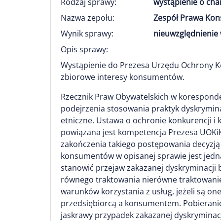
Rodzaj sprawy:
wystąpienie o ch
Nazwa zepołu:
Zespół Prawa Kon
Wynik sprawy:
nieuwzględnienie 
Opis sprawy:
Wystąpienie do Prezesa Urzędu Ochrony Ko
zbiorowe interesy konsumentów.
Rzecznik Praw Obywatelskich w koresponde
podejrzenia stosowania praktyk dyskrymina
etniczne. Ustawa o ochronie konkurencji 
powiązana jest kompetencja Prezesa UOKiK
zakończenia takiego postępowania decyzją
konsumentów w opisanej sprawie jest jedn
stanowić przejaw zakazanej dyskryminacji 
równego traktowania nierówne traktowanie
warunków korzystania z usług, jeżeli są o
przedsiębiorcą a konsumentem. Pobieranie
jaskrawy przypadek zakazanej dyskryminacj