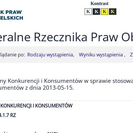
Ustawienia
Kontrast
Kontrast normalny
Kontrast biały tekst na
Kontrast czarny t
Kontrast żół
ralne Rzecznika Praw O
lądanie po:
Rodzaju wystąpienia,
Wyniku wystąpienia ,
Z
ny Konkurencji i Konsumentów w sprawie stosowan
umentów z dnia 2013-05-15.
KONKURENCJI I KONSUMENTÓW
.1.7 RZ