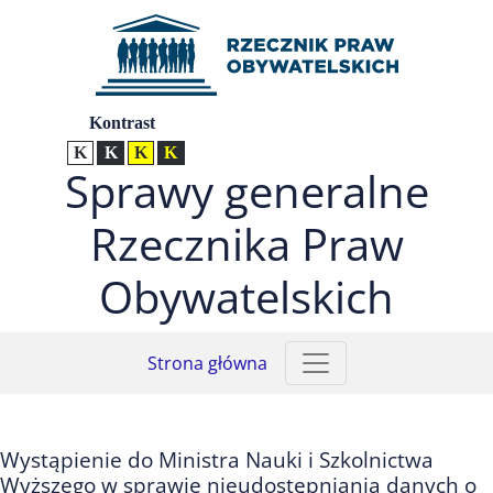
Przejdź do menu głównego (nacisnij Enter)
Przejdź do treści (nacisnij Enter)
Przejdź do mapy serwisu (nacisnij Enter)
Ustawienia
Kontrast
Kontrast normalny
Kontrast biały tekst na czarnym
Kontrast czarny tekst na żółtym
Kontrast żółty tekst na czarnym
Sprawy generalne
Rzecznika Praw
Obywatelskich
Strona główna
Wystąpienie do Ministra Nauki i Szkolnictwa
Wyższego w sprawie nieudostępniania danych o