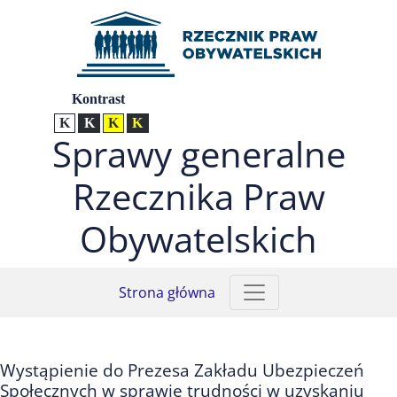
Przejdź do menu głównego (nacisnij Enter)
Przejdź do treści (nacisnij Enter)
Przejdź do mapy serwisu (nacisnij Enter)
Ustawienia
Kontrast
Kontrast normalny
Kontrast biały tekst na czarnym
Kontrast czarny tekst na żółtym
Kontrast żółty tekst na czarnym
Sprawy generalne
Rzecznika Praw
Obywatelskich
Strona główna
Wystąpienie do Prezesa Zakładu Ubezpieczeń
Społecznych w sprawie trudności w uzyskaniu