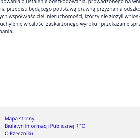
ępowania o ustalenie odszkodowania, prowadzonego na wnio
nia przepisu będącego podstawą prawną przyznania odszko
h współwłaścicieli nieruchomości, którzy nie złożyli wnios
i o uchylenie w całości zaskarżonego wyroku i przekazanie 
nania.
Mapa strony
Biuletyn Informacji Publicznej RPO
O Rzeczniku