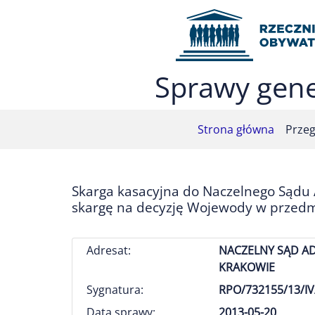
Przejdź do menu głównego (nacisnij Enter)
Przejdź do treści (nacisnij Enter)
Przejdź do mapy serwisu (nacisnij Enter)
Sprawy gene
Strona główna
Przeg
Skarga kasacyjna do Naczelnego Sądu
skargę na decyzję Wojewody w przedm
Adresat:
NACZELNY SĄD A
KRAKOWIE
Sygnatura:
RPO/732155/13/IV
Data sprawy:
2013-05-20