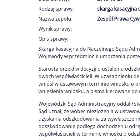
Rodzaj sprawy:
skarga kasacyjna 
Nazwa zepołu:
Zespół Prawa Cyw
Wynik sprawy:
Opis sprawy:
Skarga kasacyjna do Naczelnego Sądu Adm
Wojewody w przedmiocie umorzenia postę
Starosta orzekł w decyzji o ustaleniu ods
dwóch współwłaścicieli. W uzasadnieniu dec
wniósł w ustawowym terminie wniosku o prz
wniesienia wniosku, a pisma kierowane do
Wojewódzki Sąd Administracyjny oddalił s
Sąd uznał, że wobec niezłożenia w ustawo
uzyskania odszkodowania za wywłaszczenie
odszkodowanie podlega dochodzeniu odrębn
współwłaścicieli w terminie wniosku o od