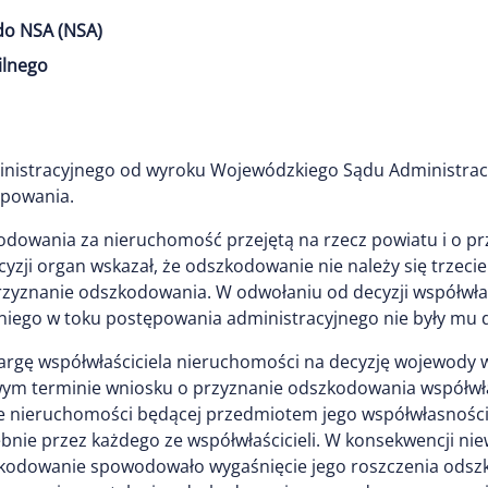
do NSA (NSA)
ilnego
inistracyjnego od wyroku Wojewódzkiego Sądu Administracy
powania.
zkodowania za nieruchomość przejętą na rzecz powiatu i o p
yzji organ wskazał, że odszkodowanie nie należy się trzeci
yznanie odszkodowania. W odwołaniu od decyzji współwłaści
 niego w toku postępowania administracyjnego nie były mu 
kargę współwłaściciela nieruchomości na decyzję wojewody
wym terminie wniosku o przyznanie odszkodowania współwła
 nieruchomości będącej przedmiotem jego współwłasności.
ie przez każdego ze współwłaścicieli. W konsekwencji niew
szkodowanie spowodowało wygaśnięcie jego roszczenia ods