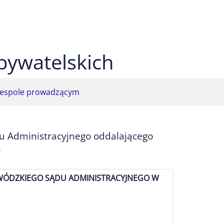
 czarnym
ekst na żółtym
ty tekst na czarnym
bywatelskich
espole prowadzącym
u Administracyjnego oddalającego
.
WÓDZKIEGO SĄDU ADMINISTRACYJNEGO W