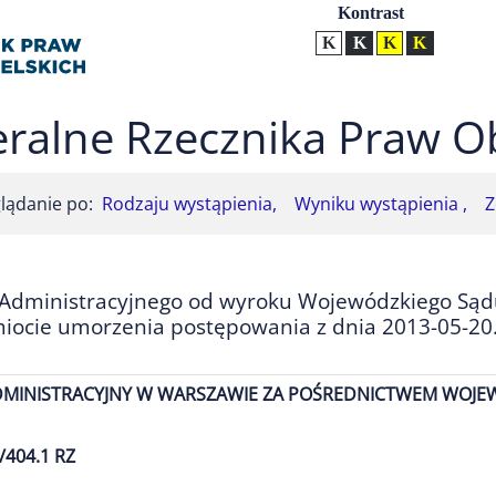
Ustawienia
Kontrast
Kontrast normalny
Kontrast biały tekst na
Kontrast czarny t
Kontrast żół
ralne Rzecznika Praw O
lądanie po:
Rodzaju wystąpienia,
Wyniku wystąpienia ,
Z
 Administracyjnego od wyroku Wojewódzkiego Sąd
iocie umorzenia postępowania z dnia 2013-05-20
DMINISTRACYJNY W WARSZAWIE ZA POŚREDNICTWEM WOJE
/404.1 RZ