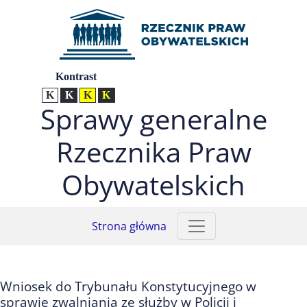
Przejdź do menu głównego (nacisnij Enter)
Przejdź do treści (nacisnij Enter)
Przejdź do mapy serwisu (nacisnij Enter)
Ustawienia
Kontrast
Kontrast normalny
Kontrast biały tekst na czarnym
Kontrast czarny tekst na żółtym
Kontrast żółty tekst na czarnym
Sprawy generalne
Rzecznika Praw
Obywatelskich
Strona główna
Wniosek do Trybunału Konstytucyjnego w
sprawie zwalniania ze służby w Policji i