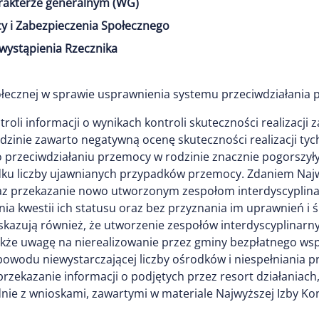
arakterze generalnym (WG)
y i Zabezpieczenia Społecznego
wystąpienia Rzecznika
połecznej w sprawie usprawnienia systemu przeciwdziałania 
oli informacji o wynikach kontroli skuteczności realizacji 
zinie zawarto negatywną ocenę skuteczności realizacji tych
 przeciwdziałaniu przemocy w rodzinie znacznie pogorszył
ku liczby ujawnianych przypadków przemocy. Zdaniem Najwyż
az przekazanie nowo utworzonym zespołom interdyscyplin
nia kwestii ich statusu oraz bez przyznania im uprawnień 
skazują również, że utworzenie zespołów interdyscyplinar
kże uwagę na nierealizowanie przez gminy bezpłatnego wspa
powodu niewystarczającej liczby ośrodków i niespełniania p
przekazanie informacji o podjętych przez resort działaniac
nie z wnioskami, zawartymi w materiale Najwyższej Izby Kon