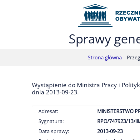
Przejdź do menu głównego (nacisnij Enter)
Przejdź do treści (nacisnij Enter)
Przejdź do mapy serwisu (nacisnij Enter)
Sprawy gene
Strona główna
Przeg
Wystąpienie do Ministra Pracy i Polit
dnia 2013-09-23.
Adresat:
MINISTERSTWO PR
Sygnatura:
RPO/747923/13/III
Data sprawy:
2013-09-23