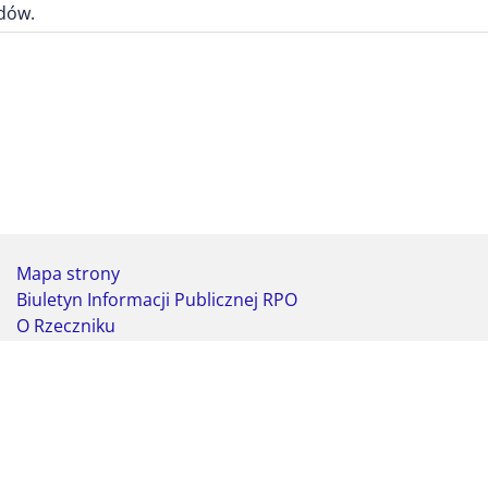
ądów.
Mapa strony
Biuletyn Informacji Publicznej RPO
O Rzeczniku
Deklaracja dostępności
Koordynator do spraw dostępności
Webmaster - formularz kontaktowy
Biuro Rzecznika Praw Obywatelskich