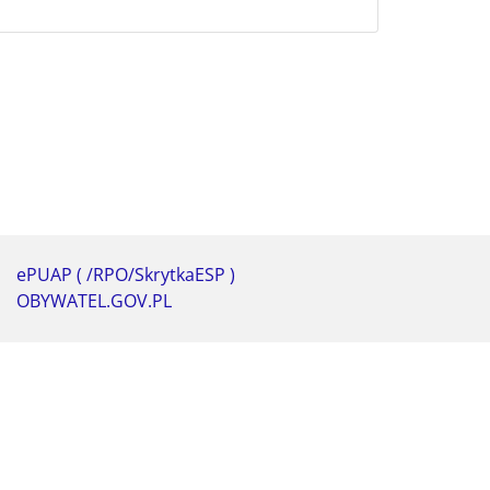
ePUAP ( /RPO/SkrytkaESP )
OBYWATEL.GOV.PL