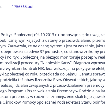
:
1756565.pdf
 Polityki Społecznej (04.10.2013 r.), odnosząc się do uwag 
i publicznej wynikających z ustawy o przeciwdziałaniu przem
ym. Zauważyła, że na ocenę systemu jest za wcześnie, jak
 obejmowała zaledwie 37 jednostek, co stanowi znikomy proc
cy i Polityki Społecznej na bieżąco monitoruje postęp w real
ym realizacji procedury "Niebieskie Karty". Diagnoza wpro
e z wynikami kontroli NIK, lecz wskazują na pozytywne efek
tyki Społecznej co roku przedkłada do Sejmu i Senatu spraw
 podzieliła też obaw Rzecznika Praw Obywatelskich, jakob
ealizacji działań związanych z przeciwdziałaniem przemocy 
go Programu Przeciwdziałania Przemocy w Rodzinie na lat
aktom przemocy w rodzinie i zmniejszenie skali tego zjawisk
la Ośrodków Pomocy Społecznej Podsekretarz Stanu poinfo