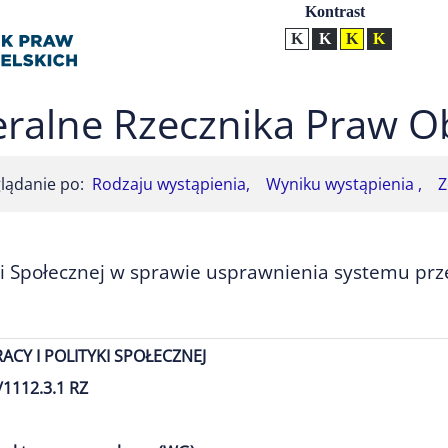
Ustawienia
Kontrast
Kontrast normalny
Kontrast biały tekst na
Kontrast czarny t
Kontrast żół
ralne Rzecznika Praw O
lądanie po:
Rodzaju wystąpienia,
Wyniku wystąpienia ,
Z
yki Społecznej w sprawie usprawnienia systemu prz
ACY I POLITYKI SPOŁECZNEJ
/1112.3.1 RZ