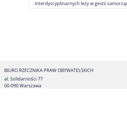
interdyscyplinarnych leży w gestii samorz
BIURO RZECZNIKA PRAW OBYWATELSKICH
al. Solidarności 77
00-090 Warszawa
tel. centrali: (22) 55 17 700
fax: (22) 827 64 53
formularz kontaktowy