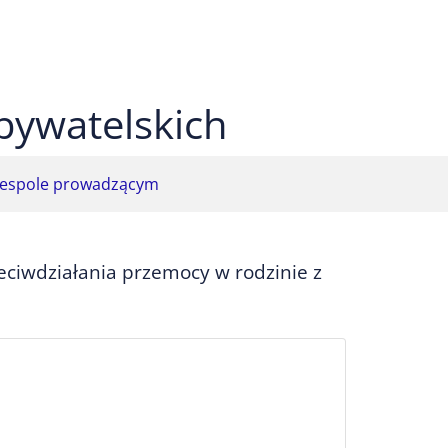
 czarnym
ekst na żółtym
ty tekst na czarnym
bywatelskich
espole prowadzącym
eciwdziałania przemocy w rodzinie z