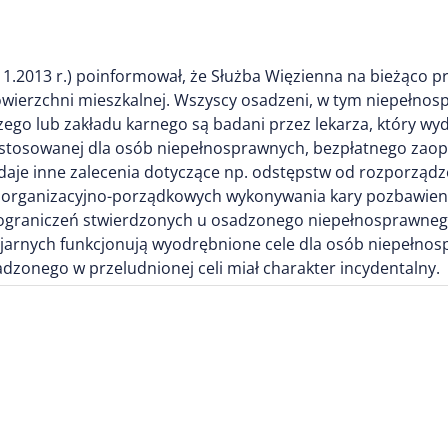
11.2013 r.) poinformował, że Służba Więzienna na bieżąco p
erzchni mieszkalnej. Wszyscy osadzeni, w tym niepełnosp
zego lub zakładu karnego są badani przez lekarza, który wyd
ystosowanej dla osób niepełnosprawnych, bezpłatnego zaop
aje inne zalecenia dotyczące np. odstępstw od rozporządze
w organizacyjno-porządkowych wykonywania kary pozbawien
 ograniczeń stwierdzonych u osadzonego niepełnosprawnego
cjarnych funkcjonują wyodrębnione cele dla osób niepełnos
zonego w przeludnionej celi miał charakter incydentalny.