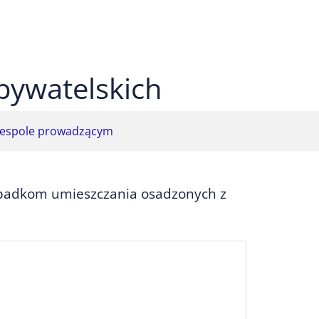
 czarnym
ekst na żółtym
ty tekst na czarnym
bywatelskich
espole prowadzącym
ypadkom umieszczania osadzonych z