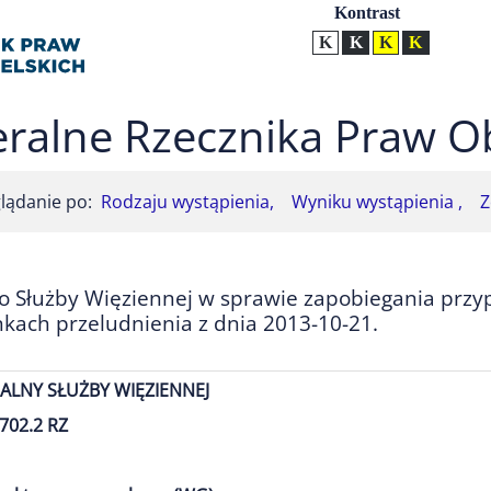
Ustawienia
Kontrast
Kontrast normalny
Kontrast biały tekst na
Kontrast czarny t
Kontrast żół
ralne Rzecznika Praw O
lądanie po:
Rodzaju wystąpienia,
Wyniku wystąpienia ,
Z
o Służby Więziennej w sprawie zapobiegania prz
kach przeludnienia z dnia 2013-10-21.
LNY SŁUŻBY WIĘZIENNEJ
702.2 RZ