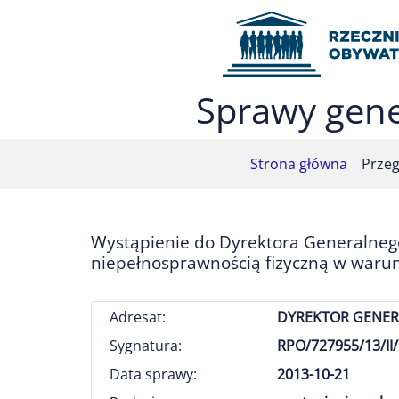
Przejdź do menu głównego (nacisnij Enter)
Przejdź do treści (nacisnij Enter)
Przejdź do mapy serwisu (nacisnij Enter)
Sprawy gene
Strona główna
Przeg
Wystąpienie do Dyrektora Generalneg
niepełnosprawnością fizyczną w warun
Adresat:
DYREKTOR GENERA
Sygnatura:
RPO/727955/13/II/
Data sprawy:
2013-10-21