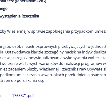
arakterze generalnym (WG)
nego
wystąpienia Rzecznika
użby Więziennej w sprawie zapobiegania przypadkom umies
argi od osób niepełnosprawnych przebywających w jednostk
ia. Ustawodawca kładzie szczególny nacisk na indywidualiz
zcze większego zindywidualizowania wykonywania wobec sk
 stworzenie właściwych warunków do realizacji programów 
nież zadaniem Służby Więziennej. Rzecznik Praw Obywatelsk
ypadkom umieszczania w warunkach przeludnienia osadzony
trzeń do poruszania się.
:
1763571.pdf