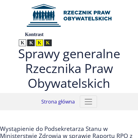
Przejdź do menu głównego (nacisnij Enter)
Przejdź do treści (nacisnij Enter)
Przejdź do mapy serwisu (nacisnij Enter)
Ustawienia
Kontrast
Kontrast normalny
Kontrast biały tekst na czarnym
Kontrast czarny tekst na żółtym
Kontrast żółty tekst na czarnym
Sprawy generalne
Rzecznika Praw
Obywatelskich
Strona główna
Wystąpienie do Podsekretarza Stanu w
Ministerstwie Zdrowia w sprawie Raportu RPO z