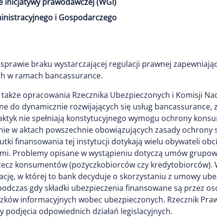
e inicjatywy prawodawczej (WGI)
inistracyjnego i Gospodarczego
 sprawie braku wystarczającej regulacji prawnej zapewnia
ch w ramach bancassurance.
a także opracowania Rzecznika Ubezpieczonych i Komisji N
ne do dynamicznie rozwijających się usług bancassurance,
aktyk nie spełniają konstytucyjnego wymogu ochrony konsu
nie w aktach powszechnie obowiązujących zasady ochrony 
tki finansowania tej instytucji dotykają wielu obywateli o
mi. Problemy opisane w wystąpieniu dotyczą umów grupow
zecz konsumentów (pożyczkobiorców czy kredytobiorców). 
ację, w której to bank decyduje o skorzystaniu z umowy ube
odczas gdy składki ubezpieczenia finansowane są przez os
wiązków informacyjnych wobec ubezpieczonych. Rzecznik Praw
y podjęcia odpowiednich działań legislacyjnych.