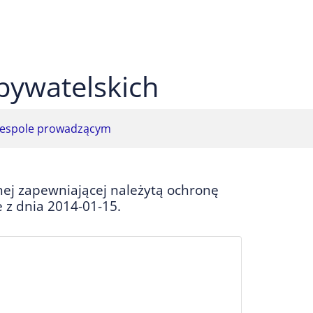
 czarnym
ekst na żółtym
ty tekst na czarnym
bywatelskich
espole prowadzącym
nej zapewniającej należytą ochronę
z dnia 2014-01-15.