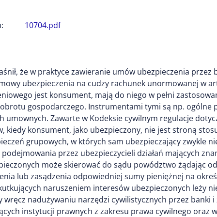
:
10704.pdf
jaśnił, że w praktyce zawieranie umów ubezpieczenia przez b
umowy ubezpieczenia na cudzy rachunek unormowanej w art.
niowego jest konsument, mają do niego w pełni zastosowa
obrotu gospodarczego. Instrumentami tymi są np. ogólne 
 umownych. Zawarte w Kodeksie cywilnym regulacje dotycz
 kiedy konsument, jako ubezpieczony, nie jest stroną sto
zpieczeń grupowych, w których sam ubezpieczający zwykle n
odejmowania przez ubezpieczycieli działań mających zna
ieczonych może skierować do sądu powództwo żądając od 
enia lub zasądzenia odpowiedniej sumy pieniężnej na określ
kutkujących naruszeniem interesów ubezpieczonych leży nie 
zy wręcz nadużywaniu narzędzi cywilistycznych przez banki i
jących instytucji prawnych z zakresu prawa cywilnego oraz 