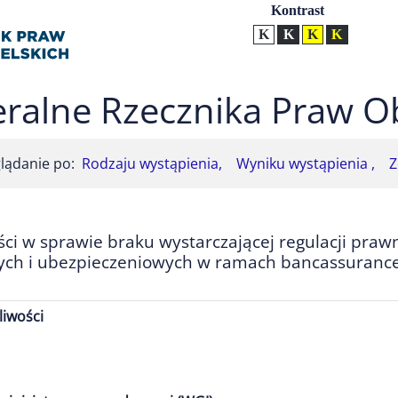
Ustawienia
Kontrast
Kontrast normalny
Kontrast biały tekst na
Kontrast czarny t
Kontrast żół
ralne Rzecznika Praw O
lądanie po:
Rodzaju wystąpienia,
Wyniku wystąpienia ,
Z
ci w sprawie braku wystarczającej regulacji praw
h i ubezpieczeniowych w ramach bancassurance 
liwości