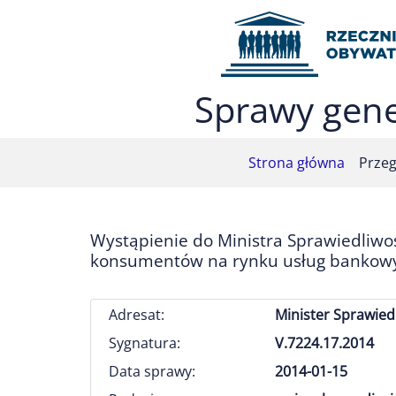
Przejdź do menu głównego (nacisnij Enter)
Przejdź do treści (nacisnij Enter)
Przejdź do mapy serwisu (nacisnij Enter)
Sprawy gene
Strona główna
Przeg
Wystąpienie do Ministra Sprawiedliwoś
konsumentów na rynku usług bankowyc
Adresat:
Minister Sprawied
Sygnatura:
V.7224.17.2014
Data sprawy:
2014-01-15