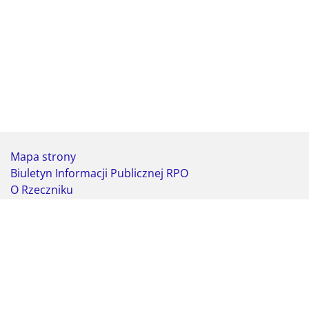
Mapa strony
Biuletyn Informacji Publicznej RPO
O Rzeczniku
Deklaracja dostępności
Koordynator do spraw dostępności
Webmaster - formularz kontaktowy
Biuro Rzecznika Praw Obywatelskich