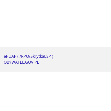
ePUAP ( /RPO/SkrytkaESP )
OBYWATEL.GOV.PL