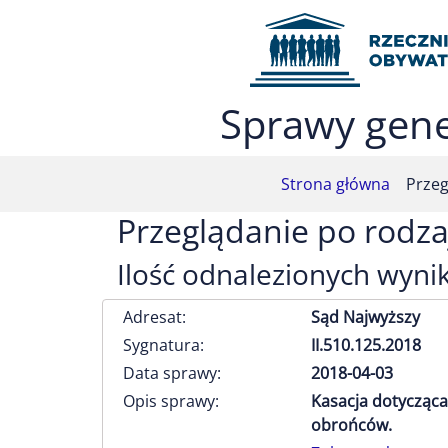
Przejdź do menu głównego (nacisnij Enter)
Przejdź do treści (nacisnij Enter)
Przejdź do mapy serwisu (nacisnij Enter)
Sprawy gene
Strona główna
Przeg
Przeglądanie po rodza
Ilość odnalezionych wyni
Adresat:
Sąd Najwyższy
Sygnatura:
II.510.125.2018
Data sprawy:
2018-04-03
Opis sprawy:
Kasacja dotycząca
obrońców.