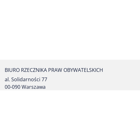
BIURO RZECZNIKA PRAW OBYWATELSKICH
al. Solidarności 77
00-090 Warszawa
tel. centrali: (22) 55 17 700
fax: (22) 827 64 53
formularz kontaktowy