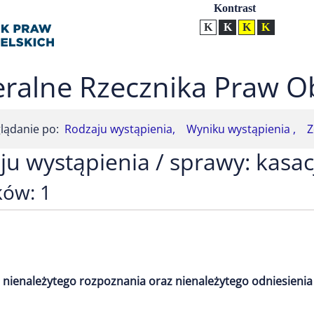
Ustawienia
Kontrast
Kontrast normalny
Kontrast biały tekst na
Kontrast czarny t
Kontrast żół
ralne Rzecznika Praw O
lądanie po:
Rodzaju wystąpienia,
Wyniku wystąpienia ,
Z
ju wystąpienia / sprawy: kasac
ków: 1
 nienależytego rozpoznania oraz nienależytego odniesienia