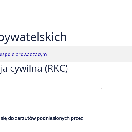
 czarnym
ekst na żółtym
ty tekst na czarnym
bywatelskich
espole prowadzącym
ja cywilna (RKC)
 się do zarzutów podniesionych przez