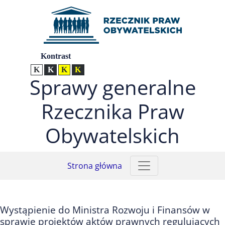
Przejdź do menu głównego (nacisnij Enter)
Przejdź do treści (nacisnij Enter)
Przejdź do mapy serwisu (nacisnij Enter)
Ustawienia
Kontrast
Kontrast normalny
Kontrast biały tekst na czarnym
Kontrast czarny tekst na żółtym
Kontrast żółty tekst na czarnym
Sprawy generalne
Rzecznika Praw
Obywatelskich
Strona główna
Wystąpienie do Ministra Rozwoju i Finansów w
sprawie projektów aktów prawnych regulujących