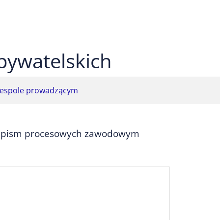
 czarnym
ekst na żółtym
ty tekst na czarnym
bywatelskich
espole prowadzącym
eń pism procesowych zawodowym