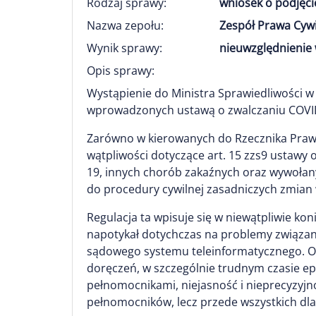
Rodzaj sprawy:
wniosek o podjęci
Nazwa zepołu:
Zespół Prawa Cyw
Wynik sprawy:
nieuwzględnienie 
Opis sprawy:
Wystąpienie do Ministra Sprawiedliwości
wprowadzonych ustawą o zwalczaniu COVI
Zarówno w kierowanych do Rzecznika Praw O
wątpliwości dotyczące art. 15 zzs9 ustawy
19, innych chorób zakaźnych oraz wywołany
do procedury cywilnej zasadniczych zmi
Regulacja ta wpisuje się w niewątpliwie ko
napotykał dotychczas na problemy związane
sądowego systemu teleinformatycznego. O 
doręczeń, w szczególnie trudnym czasie e
pełnomocnikami, niejasność i nieprecyzyjno
pełnomocników, lecz przede wszystkich dla