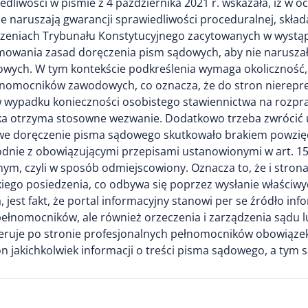
dliwości w piśmie z 4 października 2021 r. wskazała, iż w oc
e naruszają gwarancji sprawiedliwości proceduralnej, skład
eczeniach Trybunału Konstytucyjnego zacytowanych w wystąp
mowania zasad doręczenia pism sądowych, aby nie naruszał
wych. W tym kontekście podkreślenia wymaga okoliczność, 
nomocników zawodowych, co oznacza, że do stron nierepre
 wypadku konieczności osobistego stawiennictwa na rozpraw
a otrzyma stosowne wezwanie. Dodatkowo trzeba zwrócić u
dłowe doręczenie pisma sądowego skutkowało brakiem powzięc
dnie z obowiązującymi przepisami ustanowionymi w art. 15z
m, czyli w sposób odmiejscowiony. Oznacza to, że i strona,
ego posiedzenia, co odbywa się poprzez wysłanie właściwyc
, jest fakt, że portal informacyjny stanowi per se źródło in
h pełnomocników, ale również orzeczenia i zarządzenia sąd
eruje po stronie profesjonalnych pełnomocników obowiązek
on jakichkolwiek informacji o treści pisma sądowego, a tym