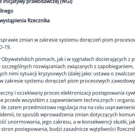
e inicjatywy prawodawczej (WGI)
ilnego
wystąpienia Rzecznika
 w sprawie zmian w zakresie systemu doręczeń pism proc
D-19.
bywatelskich pismach, jak i w sygnałach docierających z pr
 o szczególnych rozwiązaniach związanych z zapobieganiem,
ch nimi sytuacji kryzysowych (dalej jako: ustawa o zwalcza
an w zakresie systemu doręczeń pism procesowych zawodo
nieczny i oczekiwany proces elektronizacji postępowania cy
 przede wszystkim z zapewnieniem technicznych i organiza
ile zatem przedmiotowa regulacja ma na celu usprawnieni
pidemii, to sposób wprowadzenia zmian dotyczących komuni
ść unormowania, jego zakresu, a w konsekwencji skutki, jak
 stron postępowania, budzi zasadnicze wątpliwości Rzeczni