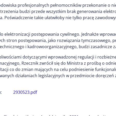
środowiska profesjonalnych pełnomocników przekonanie o 
astrzeżenia budzi przede wszystkim brak generowania elek
ma. Poświadczenie takie ułatwiłoby nie tylko pracę zawod
do elektronizacji postępowania cywilnego. Jednakże wprow
ych stron postępowania, jako rozwiązania tymczasowego, prz
echnicznego i kadrowoorganizacyjnego, budzi zasadnicze z
iwościami dotyczącymi wprowadzonej regulacji i rozbieżnej 
cyjnego, Rzecznik zwrócił się do Ministra z prośbą o odni
tacji co do zmian mających na celu podniesienie funkcjonal
nych działaniach legislacyjnych w przedmiocie doręczeń 
:
2930523.pdf