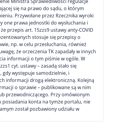
enie Ministra Sprawiedliwości regulacje
ającej się na prawo do sądu, o którym
ieniu. Przywołane przez Rzecznika wyroki
y one prawa jednostki do wysłuchania i
że przepis art. 15zzs9 ustawy anty-COVID
zentowanych stosuje się przepisy o
ie, np. w celu przesłuchania, również
wagę, że orzeczenia TK zapadały w innych
ia informacji o tym piśmie w ogóle. W
zs1 cyt. ustawy – zasadą stało się
 gdy występuje samodzielnie, i
h informacji drogą elektroniczną. Kolejną
formacji o sprawie – publikowane są w nim
u lub przewodniczącego. Przy omówionym
 posiadania konta na tymże portalu, nie
 samym został pozbawiony udziału w