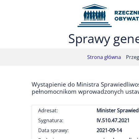
Przejdź do menu głównego (nacisnij Enter)
Przejdź do treści (nacisnij Enter)
Przejdź do mapy serwisu (nacisnij Enter)
Sprawy gene
Strona główna
Przeg
Wystąpienie do Ministra Sprawiedliw
pełnomocnikom wprowadzonych ustawą
Adresat:
Minister Sprawied
Sygnatura:
IV.510.47.2021
Data sprawy:
2021-09-14