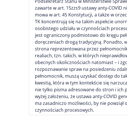
Podsekretarz Stanu w Ministerstwie Sprawie
zawarte w art. 15zzs9 ustawy anty-COVID ni
mowa w art. 45 Konstytucji, a także w orz
TK koncentrują się na takim aspekcie unor
osobistego udziału w czynnościach proceso
jest ograniczony podmiotowo do kręgu peł
doręczeniach drogą tradycyjną. Ponadto, w
strona reprezentowana przez pełnomocnik
realiach, tzn. takich, w których nieprawi
obecnych okolicznościach natomiast – i zgo
rozpoznawanie spraw na posiedzeniu zdalny
pełnomocnik, muszą uzyskać dostęp do taki
kwestią, która w tym kontekście się narzuca
nie tylko pisma adresowane do stron i ic
wyżej założeniu, że ustawa anty-COVID gen
ma zasadniczo możliwości, by nie powziął 
czynnościach procesowych.