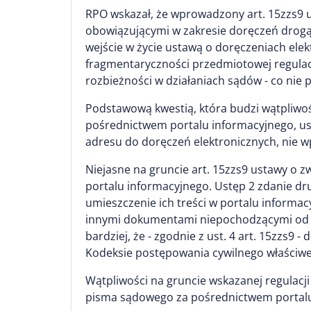
RPO wskazał, że wprowadzony art. 15zzs9 u
obowiązującymi w zakresie doręczeń drogą
wejście w życie ustawą o doręczeniach elek
fragmentaryczności przedmiotowej regulac
rozbieżności w działaniach sądów - co nie 
Podstawową kwestią, która budzi wątpliwośc
pośrednictwem portalu informacyjnego, u
adresu do doręczeń elektronicznych, nie w
Niejasne na gruncie art. 15zzs9 ustawy o
portalu informacyjnego. Ustęp 2 zdanie dr
umieszczenie ich treści w portalu informa
innymi dokumentami niepochodzącymi od są
bardziej, że - zgodnie z ust. 4 art. 15zzs
Kodeksie postępowania cywilnego właściw
Wątpliwości na gruncie wskazanej regulacj
pisma sądowego za pośrednictwem portalu