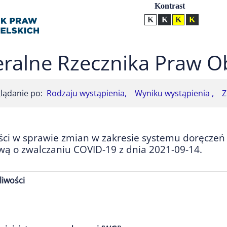
Ustawienia
Kontrast
Kontrast normalny
Kontrast biały tekst na
Kontrast czarny t
Kontrast żół
ralne Rzecznika Praw O
lądanie po:
Rodzaju wystąpienia,
Wyniku wystąpienia ,
Z
ości w sprawie zmian w zakresie systemu doręcz
 o zwalczaniu COVID-19 z dnia 2021-09-14.
liwości