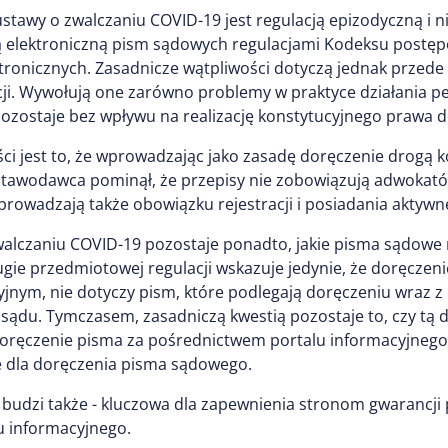
stawy o zwalczaniu COVID-19 jest regulacją epizodyczną i
 elektroniczną pism sądowych regulacjami Kodeksu postęp
tronicznych. Zasadnicze wątpliwości dotyczą jednak przede 
ji. Wywołują one zarówno problemy w praktyce działania p
pozostaje bez wpływu na realizację konstytucyjnego prawa d
i jest to, że wprowadzając jako zasadę doręczenie drogą ko
stawodawca pominął, że przepisy nie zobowiązują adwokat
prowadzają także obowiązku rejestracji i posiadania aktyw
 zwalczaniu COVID-19 pozostaje ponadto, jakie pisma sądo
ugie przedmiotowej regulacji wskazuje jedynie, że doręcze
cyjnym, nie dotyczy pism, które podlegają doręczeniu wraz 
du. Tymczasem, zasadniczą kwestią pozostaje to, czy tą 
9 - doręczenie pisma za pośrednictwem portalu informacyjne
e dla doręczenia pisma sądowego.
i budzi także - kluczowa dla zapewnienia stronom gwarancji
 informacyjnego.