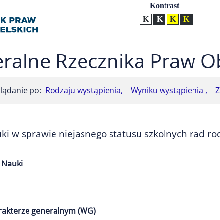
Ustawienia
Kontrast
Kontrast normalny
Kontrast biały tekst na
Kontrast czarny t
Kontrast żół
ralne Rzecznika Praw O
lądanie po:
Rodzaju wystąpienia,
Wyniku wystąpienia ,
Z
uki w sprawie niejasnego statusu szkolnych rad ro
i Nauki
arakterze generalnym (WG)