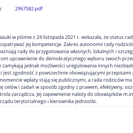
:
2967582.pdf
Nauki w piśmie z 24 listopada 2021 r. wskazała, że status ra
rozpatrywać jej kompetencje. Zakres autonomii rady rodzic
ważniają rady do przygotowania własnych, lokalnych i szc
icom uprawnienie do demokratycznego wyboru swoich przeds
nie zamykają jednak możliwości uregulowania innych niezbę
ci jest zgodność z powszechnie obowiązującymi przepisami 
w momencie wpłaty stają się publicznymi, a rada rodziców m
ję celów i zadań w sposób zgodny z prawem, efektywny, os
rola zarządcza. Jej zapewnienie należy do obowiązków m.in.
ądu terytorialnego i kierownika jednostki.