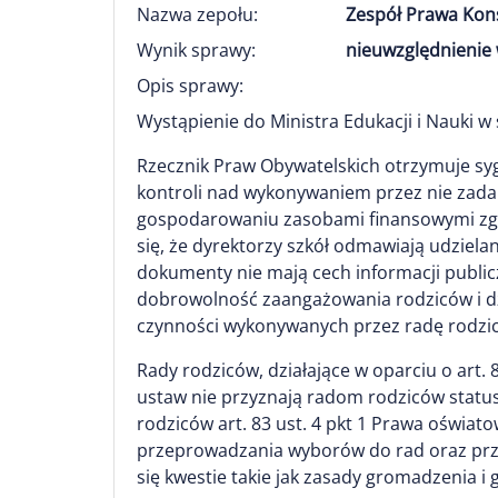
Nazwa zepołu:
Zespół Prawa Kon
Wynik sprawy:
nieuwzględnienie 
Opis sprawy:
Wystąpienie do Ministra Edukacji i Nauki w
Rzecznik Praw Obywatelskich otrzymuje sy
kontroli nad wykonywaniem przez nie zadań
gospodarowaniu zasobami finansowymi zgr
się, że dyrektorzy szkół odmawiają udzielan
dokumenty nie mają cech informacji public
dobrowolność zaangażowania rodziców i dz
czynności wykonywanych przez radę rodzic
Rady rodziców, działające w oparciu o art.
ustaw nie przyznają radom rodziców statusu
rodziców art. 83 ust. 4 pkt 1 Prawa oświat
przeprowadzania wyborów do rad oraz przed
się kwestie takie jak zasady gromadzenia 