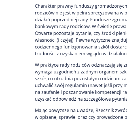
Charakter prawny funduszy gromadzonych p
rodziców nie jest w pełni sprecyzowana w
działań poprzedniej rady. Fundusze zgro
bankowym rady rodziców. W świetle prawa 
Otwarte pozostaje pytanie, czy środki pie
własności (i czyjej). Pewne wytyczne znajd
codziennego funkcjonowania szkół dostarcz
trudności z uzyskaniem wglądu w działalno
W praktyce rady rodziców odznaczają się z
wymaga uzgodnień z żadnym organem szkoły
szkół, co utrudnia pozostałym rodzicom z
uchwalić swój regulamin (nawet jeśli przyj
na zaufanie i poszanowanie kompetencji rad
uzyskać odpowiedź na szczegółowe pytania,
Mając powyższe na uwadze, Rzecznik zwrócił 
w opisanej sprawie, oraz czy prowadzone b