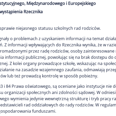
stytucyjnego, Międzynarodowego i Europejskiego
wystąpienia Rzecznika
 sprawie niejasnego statusu szkolnych rad rodziców.
gnały o problemach z uzyskaniem informacji na temat dzia
. Z informacji wpływających do Rzecznika wynika, że w razi
omadzonymi przez radę rodziców, osoby zainteresowane ma
ia informacji publicznej, powołując się na brak dostępu do 
znej. Z kolei organy prowadzące szkołę, wskazując na społe
iałanie na zasadzie wzajemnego zaufania, odmawiają prze
ów lub też prowadzą kontrolę w sposób pobieżny.
 83 i 84 Prawa oświatowego, są oceniane jako instytucje nie
 organizacji społecznych ani zdolności sądowej. W odniesie
owego wymienia jedynie wewnętrzną strukturę i tryb pracy r
stawicieli rad oddziałowych do rady rodziców. W regulami
i gospodarowania funduszami.