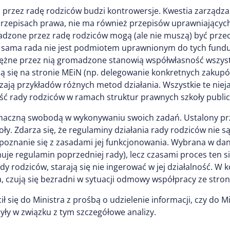
rzez radę rodziców budzi kontrowersje. Kwestia zarządza
 przepisach prawa, nie ma również przepisów uprawniający
madzone przez radę rodziców mogą (ale nie muszą) być p
sama rada nie jest podmiotem uprawnionym do tych fundus
niężne przez nią gromadzone stanowią współwłasność wszyst
ują się na stronie MEiN (np. delegowanie konkretnych zakup
ają przykładów różnych metod działania. Wszystkie te niej
ść rady rodziców w ramach struktur prawnych szkoły public
naczną swobodą w wykonywaniu swoich zadań. Ustalony przez
. Zdarza się, że regulaminy działania rady rodziców nie 
apoznanie się z zasadami jej funkcjonowania. Wybrana w d
muje regulamin poprzedniej rady), lecz czasami proces ten s
y rodziców, starają się nie ingerować w jej działalność. W 
 czują się bezradni w sytuacji odmowy współpracy ze strony
się do Ministra z prośbą o udzielenie informacji, czy do Mi
yły w związku z tym szczegółowe analizy.