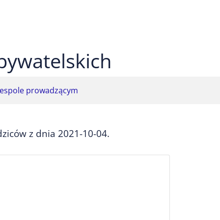
 czarnym
ekst na żółtym
ty tekst na czarnym
bywatelskich
espole prowadzącym
dziców z dnia 2021-10-04.