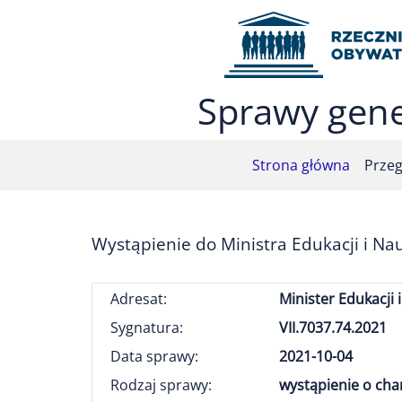
Przejdź do menu głównego (nacisnij Enter)
Przejdź do treści (nacisnij Enter)
Przejdź do mapy serwisu (nacisnij Enter)
Sprawy gene
Strona główna
Przeg
Wystąpienie do Ministra Edukacji i Na
Adresat:
Minister Edukacji 
Sygnatura:
VII.7037.74.2021
Data sprawy:
2021-10-04
Rodzaj sprawy:
wystąpienie o ch