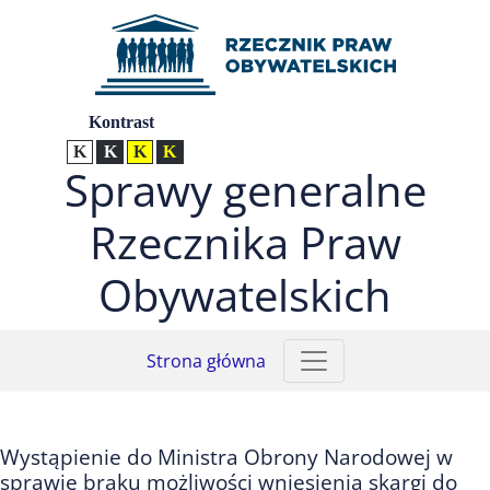
Przejdź do menu głównego (nacisnij Enter)
Przejdź do treści (nacisnij Enter)
Przejdź do mapy serwisu (nacisnij Enter)
Ustawienia
Kontrast
Kontrast normalny
Kontrast biały tekst na czarnym
Kontrast czarny tekst na żółtym
Kontrast żółty tekst na czarnym
Sprawy generalne
Rzecznika Praw
Obywatelskich
Strona główna
Wystąpienie do Ministra Obrony Narodowej w
sprawie braku możliwości wniesienia skargi do