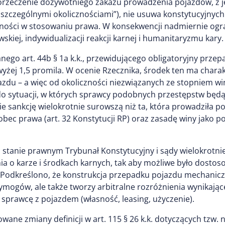
orzeczenie dożywotniego zakazu prowadzenia pojazdów, z j
zczególnymi okolicznościami”), nie usuwa konstytucyjnych 
ności w stosowaniu prawa. W konsekwencji nadmiernie ogran
skiej, indywidualizacji reakcji karnej i humanitaryzmu kary.
anego art. 44b § 1a k.k., przewidującego obligatoryjny prz
żej 1,5 promila. W ocenie Rzecznika, środek ten ma charak
jazdu – a więc od okoliczności niezwiązanych ze stopniem w
do sytuacji, w których sprawcy podobnych przestępstw będą
sankcję wielokrotnie surowszą niż ta, która prowadziła poj
ec prawa (art. 32 Konstytucji RP) oraz zasadę winy jako po
 stanie prawnym Trybunał Konstytucyjny i sądy wielokrotn
a o karze i środkach karnych, tak aby możliwe było dostos
y. Podkreślono, że konstrukcja przepadku pojazdu mechanicz
 wymogów, ale także tworzy arbitralne rozróżnienia wynikając
sprawcę z pojazdem (własność, leasing, użyczenie).
wane zmiany definicji w art. 115 § 26 k.k. dotyczących tzw.