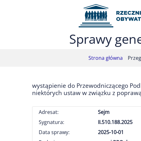
Przejdź do menu głównego (nacisnij Enter)
Przejdź do treści (nacisnij Enter)
Przejdź do mapy serwisu (nacisnij Enter)
Sprawy gene
Strona główna
Przeg
wystąpienie do Przewodniczącego Podk
niektórych ustaw w związku z popraw
Adresat:
Sejm
Sygnatura:
II.510.188.2025
Data sprawy:
2025-10-01