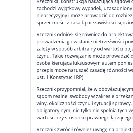
Rzecznika, konstrukcja nakazująca sądowi 
zachodzi wyjątkowy wypadek, uzasadniony s
nieprecyzyjny i może prowadzić do rozbież
sprzeczności z zasadą niezawisłości sędziow
Rzecznik odniósł się również do projektow
prowadzenia go w stanie nietrzeźwości powy
zależy w sposób arbitralny od wartości po
czynu. Takie rozwiązanie może prowadzić 
osoba kierująca luksusowym autem poniesie 
przepis może naruszać zasadę równości wob
ust. 1 Konstytucji RP).
Rzecznik przypomniał, że w obowiązującym
sądom realnej swobody w zakresie orzekani
winy, okoliczności czynu i sytuacji sprawc
obligatoryjnym, nie tylko nie spełnia tych
wartości czy stosunku prawnego łączącego 
Rzecznik zwrócił również uwagę na projekto