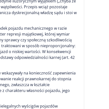
edynie iluzorycznym wyjątkiem („chyba że
wątpliwości. Przepis wciąż pozostaje
icza dyskrecjonalną władzę sądu i stoi w
epadek pojazdu mechanicznego w razie
ter represji majątkowej, której wymiar
iny sprawcy czy społeczną szkodliwością
 traktowani w sposób nieproporcjonalny:
azd o niskiej wartości. W konsekwencji
dstawy odpowiedzialności karnej (art. 42
ie wskazywały na konieczność zapewnienia
owanie reakcji prawnokarnej do stopnia
nego, zwłaszcza w kształcie
e z charakteru własności pojazdu, jego
 nielegalnych wyścigów pojazdów