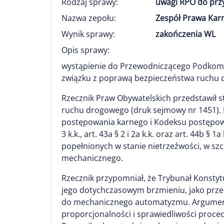
Rodzaj sprawy:
uwagi RPO do prz
Nazwa zepołu:
Zespół Prawa Kar
Wynik sprawy:
zakończenia WL
Opis sprawy:
wystąpienie do Przewodniczącego Podkomisj
związku z poprawą bezpieczeństwa ruchu
Rzecznik Praw Obywatelskich przedstawił 
ruchu drogowego (druk sejmowy nr 1451). 
postępowania karnego i Kodeksu postępowan
3 k.k., art. 43a § 2 i 2a k.k. oraz art. 44
popełnionych w stanie nietrzeźwości, w s
mechanicznego.
Rzecznik przypomniał, że Trybunał Konstytuc
jego dotychczasowym brzmieniu, jako przep
do mechanicznego automatyzmu. Argumentac
proporcjonalności i sprawiedliwości proc