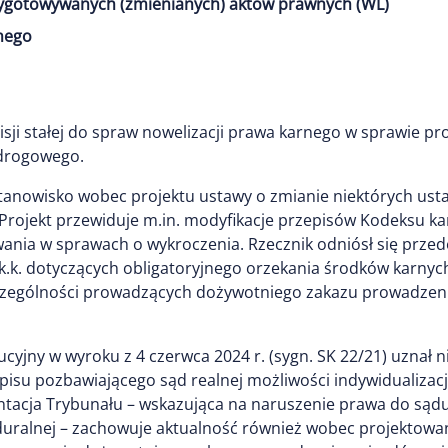
ygotowywanych (zmienianych) aktów prawnych (WL)
nego
i stałej do spraw nowelizacji prawa karnego w sprawie pro
 drogowego.
stanowisko wobec projektu ustawy o zmianie niektórych us
Projekt przewiduje m.in. modyfikacje przepisów Kodeksu k
ia w sprawach o wykroczenia. Rzecznik odniósł się przede
b § 1a k.k. dotyczących obligatoryjnego orzekania środków ka
zczególności prowadzących dożywotniego zakazu prowadzen
yjny w wyroku z 4 czerwca 2024 r. (sygn. SK 22/21) uznał ni
isu pozbawiającego sąd realnej możliwości indywidualizac
ja Trybunału – wskazująca na naruszenie prawa do sądu (ar
eduralnej – zachowuje aktualność również wobec projektow