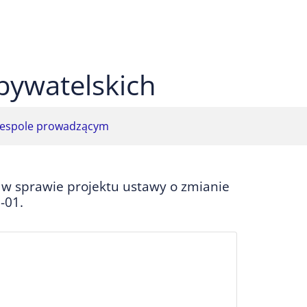
 czarnym
ekst na żółtym
ty tekst na czarnym
bywatelskich
espole prowadzącym
 w sprawie projektu ustawy o zmianie
-01.