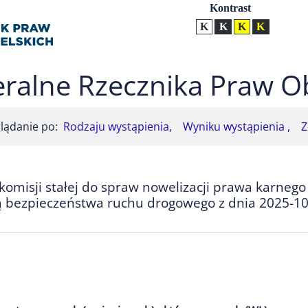
Ustawienia
Kontrast
Kontrast normalny
Kontrast biały tekst na
Kontrast czarny t
Kontrast żół
ralne Rzecznika Praw O
lądanie po:
Rodzaju wystąpienia,
Wyniku wystąpienia ,
Z
omisji stałej do spraw nowelizacji prawa karnego
ą bezpieczeństwa ruchu drogowego z dnia 2025-10