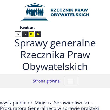
Przejdź do menu głównego (nacisnij Enter)
Przejdź do treści (nacisnij Enter)
Przejdź do mapy serwisu (nacisnij Enter)
Ustawienia
Kontrast
Kontrast normalny
Kontrast biały tekst na czarnym
Kontrast czarny tekst na żółtym
Kontrast żółty tekst na czarnym
Sprawy generalne
Rzecznika Praw
Obywatelskich
Strona główna
wystąpienie do Ministra Sprawiedliwości –
Prokuratora Generalnego w sprawie praktyki