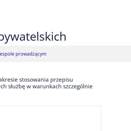
 czarnym
ekst na żółtym
ty tekst na czarnym
bywatelskich
espole prowadzącym
akresie stosowania przepisu
ych służbę w warunkach szczególnie