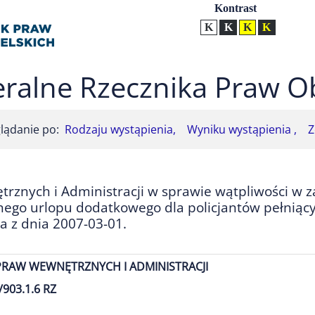
Ustawienia
Kontrast
Kontrast normalny
Kontrast biały tekst na
Kontrast czarny t
Kontrast żół
ralne Rzecznika Praw O
lądanie po:
Rodzaju wystąpienia,
Wyniku wystąpienia ,
Z
rznych i Administracji w sprawie wątpliwości w z
ego urlopu dodatkowego dla policjantów pełniąc
a z dnia 2007-03-01.
PRAW WEWNĘTRZNYCH I ADMINISTRACJI
903.1.6 RZ