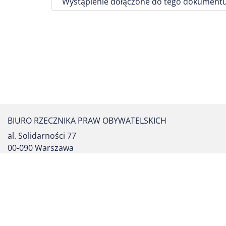
Wystąpienie dołączone do tego dokumentu
BIURO RZECZNIKA PRAW OBYWATELSKICH
al. Solidarności 77
00-090 Warszawa
tel. centrali: (22) 55 17 700
fax: (22) 827 64 53
formularz kontaktowy