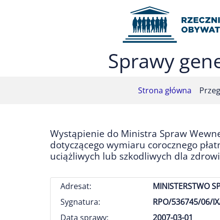
Przejdź do menu głównego (nacisnij Enter)
Przejdź do treści (nacisnij Enter)
Przejdź do mapy serwisu (nacisnij Enter)
Sprawy gene
Strona główna
Przeg
Wystąpienie do Ministra Spraw Wewnęt
dotyczącego wymiaru corocznego płatn
uciążliwych lub szkodliwych dla zdrowi
Adresat:
MINISTERSTWO S
Sygnatura:
RPO/536745/06/IX/
Data sprawy:
2007-03-01