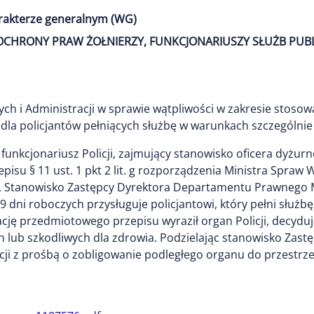
arakterze generalnym (WG)
1) OCHRONY PRAW ŻOŁNIERZY, FUNKCJONARIUSZY SŁUŻB PUB
ch i Administracji w sprawie wątpliwości w zakresie stoso
a policjantów pełniących służbę w warunkach szczególnie u
funkcjonariusz Policji, zajmujący stanowisko oficera dyżur
isu § 11 ust. 1 pkt 2 lit. g rozporządzenia Ministra Spraw 
ów. Stanowisko Zastępcy Dyrektora Departamentu Prawnego 
dni roboczych przysługuje policjantowi, który pełni służb
cję przedmiotowego przepisu wyraził organ Policji, decyd
 lub szkodliwych dla zdrowia. Podzielając stanowisko Zastę
cji z prośbą o zobligowanie podległego organu do przestr