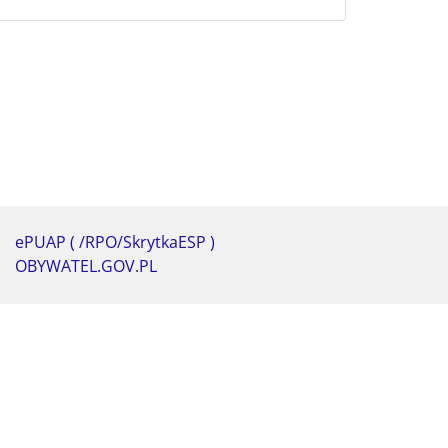
ePUAP ( /RPO/SkrytkaESP )
OBYWATEL.GOV.PL