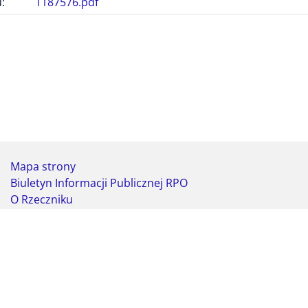
:
1187576.pdf
Mapa strony
Biuletyn Informacji Publicznej RPO
O Rzeczniku
Deklaracja dostępności
Koordynator do spraw dostępności
Webmaster - formularz kontaktowy
Biuro Rzecznika Praw Obywatelskich