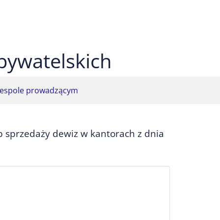
 czarnym
ekst na żółtym
ty tekst na czarnym
bywatelskich
espole prowadzącym
b sprzedaży dewiz w kantorach z dnia