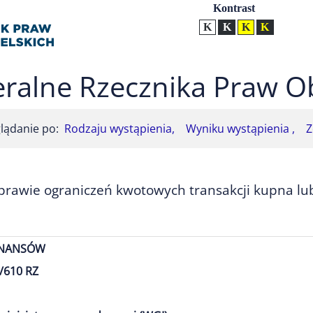
Ustawienia
Kontrast
Kontrast normalny
Kontrast biały tekst na
Kontrast czarny t
Kontrast żół
ralne Rzecznika Praw O
lądanie po:
Rodzaju wystąpienia,
Wyniku wystąpienia ,
Z
prawie ograniczeń kwotowych transakcji kupna lu
INANSÓW
/610 RZ