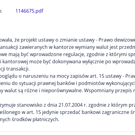
:
1146675.pdf
mowała, że projekt ustawy o zmianie ustawy - Prawo dewizow
 transakcji zawieranych w kantorze wymiany walut jest prz
owe mają być wprowadzone regulacje, zgodnie z którymi s
ci kantorowej może być dokonywana wyłącznie po wprowadze
ji transakcji.
 poglądu o naruszeniu na mocy zapisów art. 15 ustawy - P
eniu do sytuacji prawnej banków i podmiotów wykonujących 
ny walut są różne i nieporównywalne. Wspomniany przepis 
ymuje stanowisko z dnia 21.07.2004 r. zgodnie z którym pr
ślonego w art. 15 jedynie sprzedać bankowi zagraniczne śro
znych środków płatniczych.