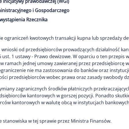
e inicjatywy prawodawczej (WGI)
inistracyjnego i Gospodarczego
wystąpienia Rzecznika
ie ograniczeń kwotowych transakcji kupna lub sprzedaży de
 wnioski od przedsiębiorców prowadzących działalność kan
5 ust. 1 ustawy - Prawo dewizowe. W oparciu o ten przepis
 w ramach jednej umowy zawieranej przez przedsiębiorcę 
raniczenie nie ma zastosowania do banków oraz instytucj
ności przedsiębiorców wobec prawa oraz zasady swobody dzi
wymiany zagranicznych środków płatniczych przekraczającyc
zedsiębiorców kantorowych w gorszej pozycji. Ponadto skut
rców kantorowych w walutę obcą w instytucjach bankowych
e stanowiska w tej sprawie przez Ministra Finansów.