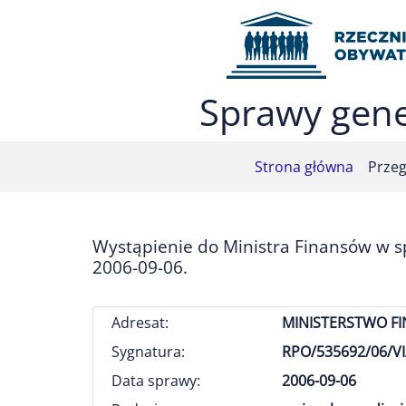
Przejdź do menu głównego (nacisnij Enter)
Przejdź do treści (nacisnij Enter)
Przejdź do mapy serwisu (nacisnij Enter)
Sprawy gene
Strona główna
Przeg
Wystąpienie do Ministra Finansów w s
2006-09-06.
Adresat:
MINISTERSTWO F
Sygnatura:
RPO/535692/06/VI
Data sprawy:
2006-09-06