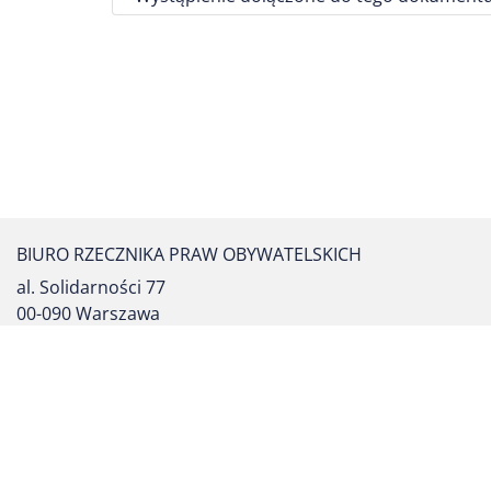
BIURO RZECZNIKA PRAW OBYWATELSKICH
al. Solidarności 77
00-090 Warszawa
tel. centrali: (22) 55 17 700
fax: (22) 827 64 53
formularz kontaktowy