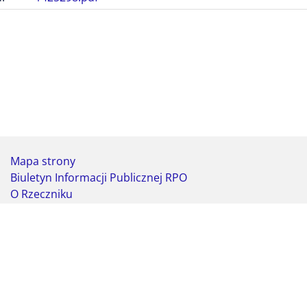
Mapa strony
Biuletyn Informacji Publicznej RPO
O Rzeczniku
Deklaracja dostępności
Koordynator do spraw dostępności
Webmaster - formularz kontaktowy
Biuro Rzecznika Praw Obywatelskich