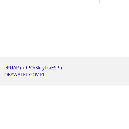
ePUAP ( /RPO/SkrytkaESP )
OBYWATEL.GOV.PL