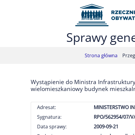
Przejdź do menu głównego (nacisnij Enter)
Przejdź do treści (nacisnij Enter)
Przejdź do mapy serwisu (nacisnij Enter)
Sprawy gene
Strona główna
Przeg
Wystąpienie do Ministra Infrastruktur
wielomieszkaniowy budynek mieszkaln
Adresat:
MINISTERSTWO I
Sygnatura:
RPO/562954/07/V/
Data sprawy:
2009-09-21