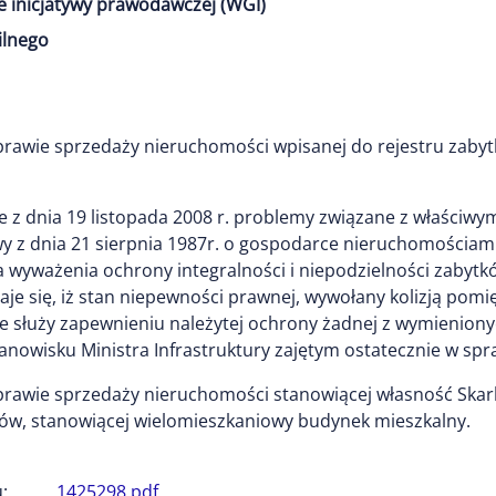
e inicjatywy prawodawczej (WGI)
ilnego
sprawie sprzedaży nieruchomości wpisanej do rejestru zaby
ie z dnia 19 listopada 2008 r. problemy związane z właściw
ustawy z dnia 21 sierpnia 1987r. o gospodarce nieruchomościa
yważenia ochrony integralności i niepodzielności zabytków
je się, iż stan niepewności prawnej, wywołany kolizją pom
 służy zapewnieniu należytej ochrony żadnej z wymienionyc
anowisku Ministra Infrastruktury zajętym ostatecznie w spr
 sprawie sprzedaży nieruchomości stanowiącej własność Ska
tków, stanowiącej wielomieszkaniowy budynek mieszkalny.
:
1425298.pdf