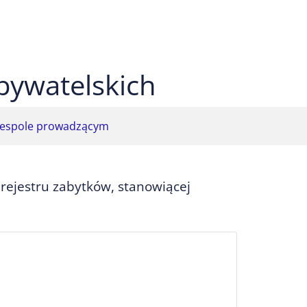
 czarnym
ekst na żółtym
ty tekst na czarnym
bywatelskich
espole prowadzącym
rejestru zabytków, stanowiącej