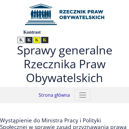
Przejdź do menu głównego (nacisnij Enter)
Przejdź do treści (nacisnij Enter)
Przejdź do mapy serwisu (nacisnij Enter)
Ustawienia
Kontrast
Kontrast normalny
Kontrast biały tekst na czarnym
Kontrast czarny tekst na żółtym
Kontrast żółty tekst na czarnym
Sprawy generalne
Rzecznika Praw
Obywatelskich
Strona główna
Wystąpienie do Ministra Pracy i Polityki
Społecznej w sprawie zasad przyznawania prawa