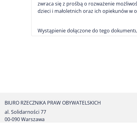
zwraca się z prośbą o rozważenie możliwoś
dzieci i małoletnich oraz ich opiekunów w
Wystąpienie dołączone do tego dokumentu
BIURO RZECZNIKA PRAW OBYWATELSKICH
al. Solidarności 77
00-090 Warszawa
tel. centrali: (22) 55 17 700
fax: (22) 827 64 53