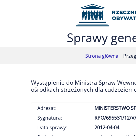
Przejdź do menu głównego (nacisnij Enter)
Przejdź do treści (nacisnij Enter)
Przejdź do mapy serwisu (nacisnij Enter)
Sprawy gene
Strona główna
Przeg
Wystąpienie do Ministra Spraw Wewnęt
ośrodkach strzeżonych dla cudzoziemc
Adresat:
MINISTERSTWO 
Sygnatura:
RPO/695531/12/V
Data sprawy:
2012-04-04