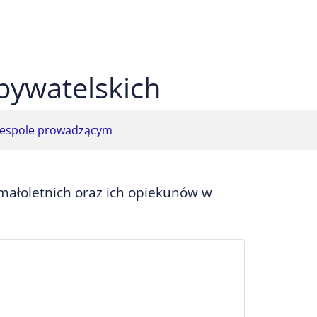
 czarnym
ekst na żółtym
ty tekst na czarnym
bywatelskich
espole prowadzącym
małoletnich oraz ich opiekunów w