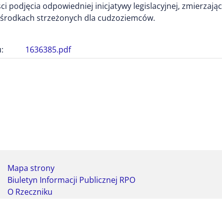
ci podjęcia odpowiedniej inicjatywy legislacyjnej, zmierza
 ośrodkach strzeżonych dla cudzoziemców.
:
1636385.pdf
Mapa strony
Biuletyn Informacji Publicznej RPO
O Rzeczniku
Deklaracja dostępności
Koordynator do spraw dostępności