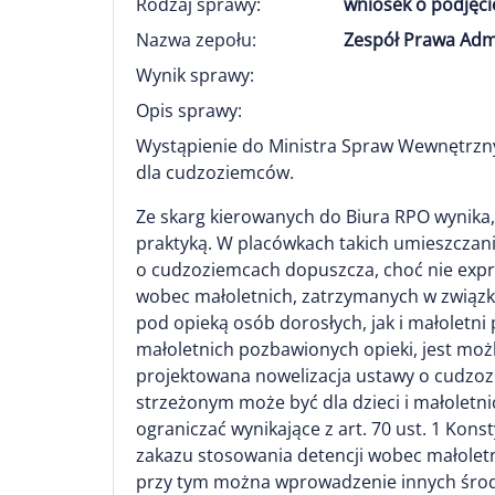
Rodzaj sprawy:
wniosek o podjęci
Nazwa zepołu:
Zespół Prawa Adm
Wynik sprawy:
Opis sprawy:
Wystąpienie do Ministra Spraw Wewnętrznyc
dla cudzoziemców.
Ze skarg kierowanych do Biura RPO wynika,
praktyką. W placówkach takich umieszczani 
o cudzoziemcach dopuszcza, choć nie expr
wobec małoletnich, zatrzymanych w związk
pod opieką osób dorosłych, jak i małoletni 
małoletnich pozbawionych opieki, jest moż
projektowana nowelizacja ustawy o cudzozi
strzeżonym może być dla dzieci i małoletn
ograniczać wynikające z art. 70 ust. 1 Ko
zakazu stosowania detencji wobec małolet
przy tym można wprowadzenie innych środ