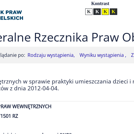
Ustawienia
Kontrast
Kontrast normalny
Kontrast biały tekst na
Kontrast czarny t
Kontrast żół
ralne Rzecznika Praw O
lądanie po:
Rodzaju wystąpienia,
Wyniku wystąpienia ,
Z
rznych w sprawie praktyki umieszczania dzieci i 
ów z dnia 2012-04-04.
SPRAW WEWNĘTRZNYCH
/1501 RZ